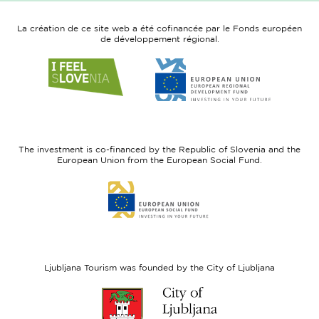
La création de ce site web a été cofinancée par le Fonds européen
de développement régional.
Link
Link
to
to
website
website
I
European
feel
Regional
Slovenia
Development
The investment is co-financed by the Republic of Slovenia and the
Fund
European Union from the European Social Fund.
Link
to
website
European
Social
Fund
Ljubljana Tourism was founded by the City of Ljubljana