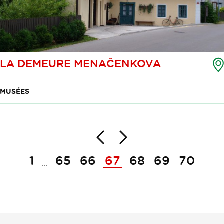
LA DEMEURE MENAČENKOVA
MUSÉES
Dos
Suivante
Pagination
1
65
66
67
68
69
70
...