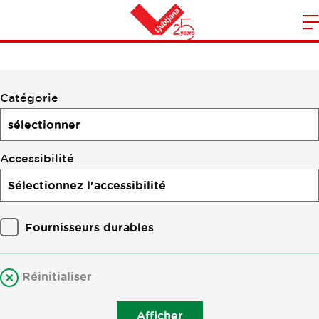
Points d’intérêt
O
l
Maison
n
m
Filtrer
Catégorie
par
points
d'intérêt
Accessibilité
Fournisseurs durables
Réinitialiser
Afficher