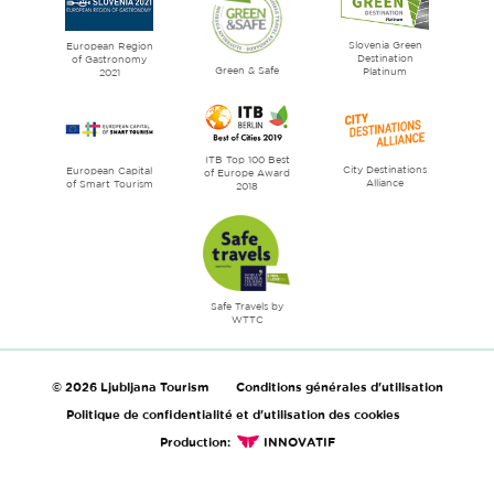
City
of
Slovenia Green
literature
European Region
Destination
of Gastronomy
Green & Safe
Platinum
2021
ITB Top 100 Best
City Destinations
European Capital
of Europe Award
Alliance
of Smart Tourism
2018
Safe Travels by
WTTC
© 2026 Ljubljana Tourism
Conditions générales d'utilisation
Politique de confidentialité et d'utilisation des cookies
Production:
INNOVATIF