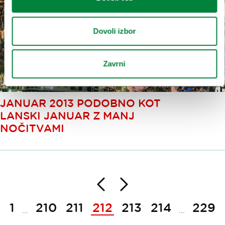
Dovoli izbor
Zavrni
JANUAR 2013 PODOBNO KOT
LANSKI JANUAR Z MANJ
NOČITVAMI
Nazaj
Naprej
Paginacija
1
210
211
212
213
214
229
...
...