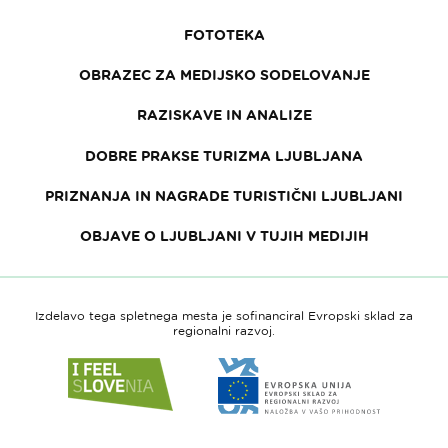
FOTOTEKA
OBRAZEC ZA MEDIJSKO SODELOVANJE
RAZISKAVE IN ANALIZE
DOBRE PRAKSE TURIZMA LJUBLJANA
PRIZNANJA IN NAGRADE TURISTIČNI LJUBLJANI
OBJAVE O LJUBLJANI V TUJIH MEDIJIH
Izdelavo tega spletnega mesta je sofinanciral Evropski sklad za
regionalni razvoj.
Link
Link
do
do
spletne
spletne
strani
strani