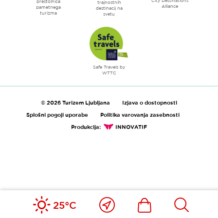
City Destinations
prestolnica
trajnostnih
Alliance
pametnega
destinacij na
turizma
svetu
Safe Travels by
WTTC
© 2026 Turizem Ljubljana
Izjava o dostopnosti
Splošni pogoji uporabe
Politika varovanja zasebnosti
Produkcija:
INNOVATIF
Blizu
Ikona
Išči
25°C
mene