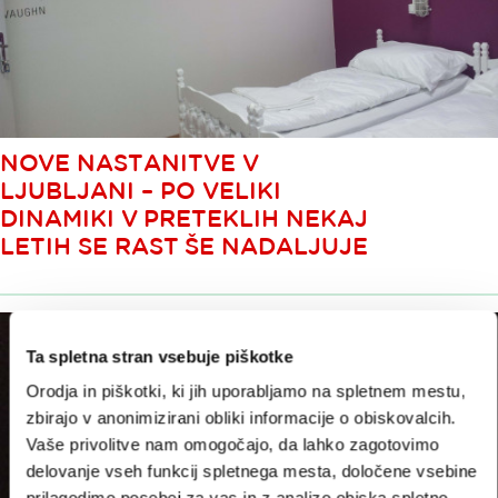
NOVE NASTANITVE V
LJUBLJANI – PO VELIKI
DINAMIKI V PRETEKLIH NEKAJ
LETIH SE RAST ŠE NADALJUJE
Ta spletna stran vsebuje piškotke
Orodja in piškotki, ki jih uporabljamo na spletnem mestu,
zbirajo v anonimizirani obliki informacije o obiskovalcih.
Vaše privolitve nam omogočajo, da lahko zagotovimo
delovanje vseh funkcij spletnega mesta, določene vsebine
prilagodimo posebej za vas in z analizo obiska spletno