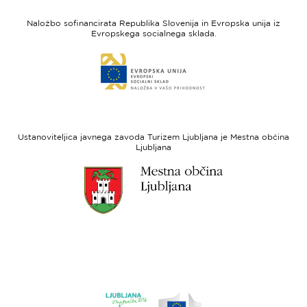
I
Evropska
feel
unija
Naložbo sofinancirata Republika Slovenija in Evropska unija iz
Slovenia
-
Evropskega socialnega sklada.
Evropski
Link
sklad
do
za
spletne
regionalni
strani
razvoj
Evropski
socialni
Ustanoviteljica javnega zavoda Turizem Ljubljana je Mestna občina
sklad
Ljubljana
Link
do
spletne
strani
Ljubljana.si