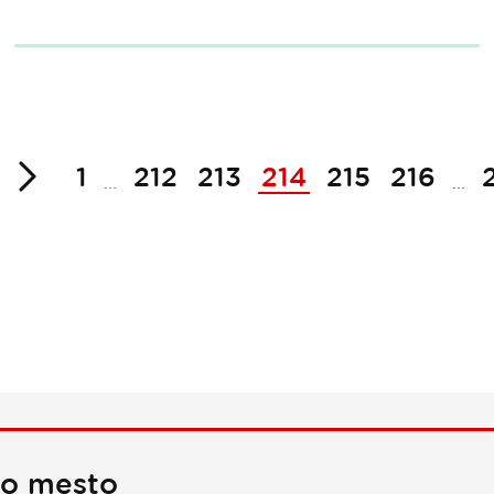
zaj
Naprej
1
212
213
214
215
216
...
...
no mesto