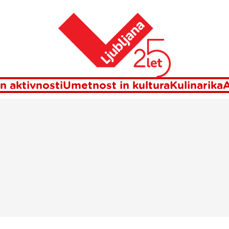
Domov
isma iz Ljublja
n aktivnosti
Umetnost in kultura
Kulinarika
A