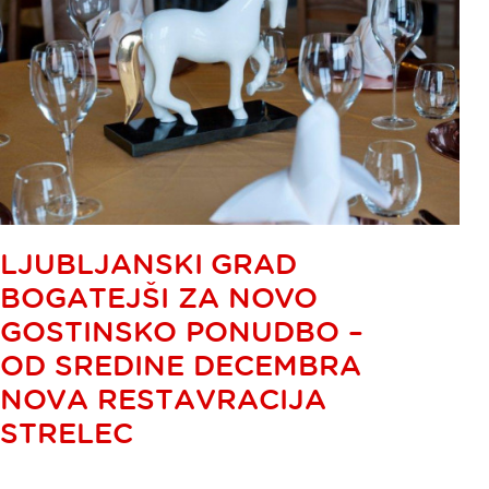
LJUBLJANSKI GRAD
BOGATEJŠI ZA NOVO
GOSTINSKO PONUDBO –
OD SREDINE DECEMBRA
NOVA RESTAVRACIJA
STRELEC