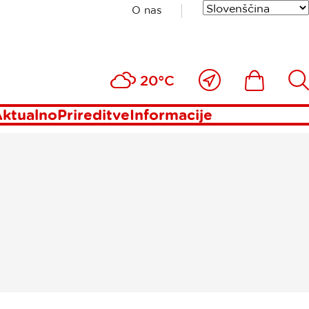
O nas
ne
Blizu
Ikona
Išči
20°C
mene
ktualno
Prireditve
Informacije