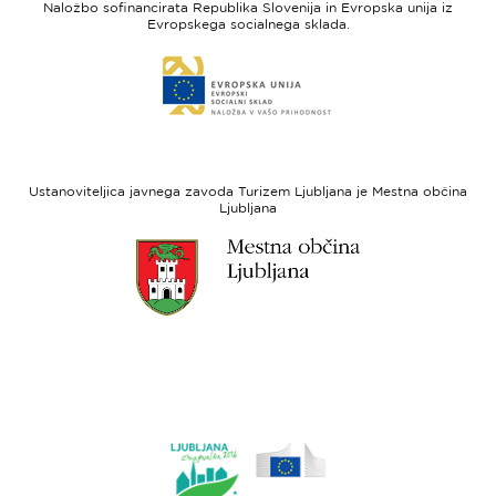
Naložbo sofinancirata Republika Slovenija in Evropska unija iz
Slovenia
-
Evropskega socialnega sklada.
Evropski
Link
sklad
do
za
spletne
regionalni
strani
razvoj
Evropski
socialni
Ustanoviteljica javnega zavoda Turizem Ljubljana je Mestna občina
sklad
Ljubljana
Link
do
spletne
strani
Ljubljana.si