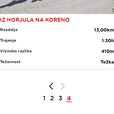
IZ HORJULA NA KORENO
Razdalja
13,00km
Trajanje
1:30h
Višinska razlika
410m
Težavnost
Težka
Nazaj
Naprej
Paginacija
1
2
3
4