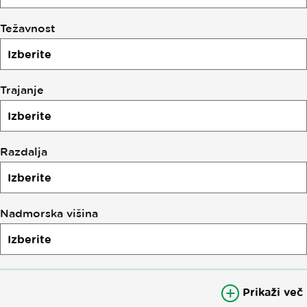
poteh
Težavnost
Trajanje
Razdalja
Nadmorska višina
Prikaži več