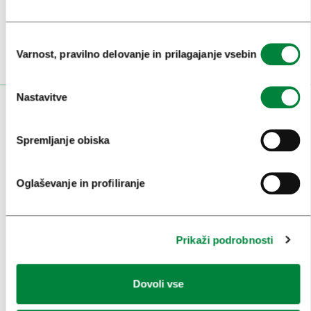
Ali nam sledi na:
Izbira
Varnost, pravilno delovanje in prilagajanje vsebin
soglasja
Nastavitve
OBISKOVALCI
Spremljanje obiska
OGLEDI IN IZLETI
ZNAMENITOSTI IN AKTIVNOSTI
Oglaševanje in profiliranje
UMETNOST IN KULTURA
KULINARIKA
Prikaži podrobnosti
AKTUALNO
Dovoli vse
PRIREDITVE