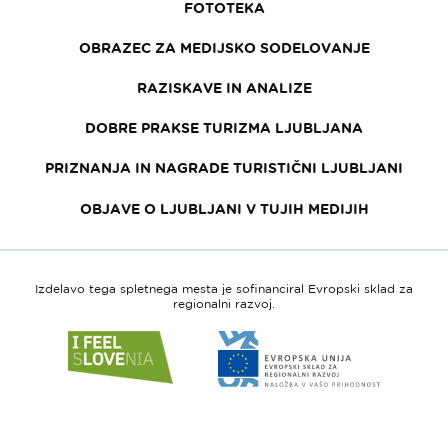
FOTOTEKA
OBRAZEC ZA MEDIJSKO SODELOVANJE
RAZISKAVE IN ANALIZE
DOBRE PRAKSE TURIZMA LJUBLJANA
PRIZNANJA IN NAGRADE TURISTIČNI LJUBLJANI
OBJAVE O LJUBLJANI V TUJIH MEDIJIH
Izdelavo tega spletnega mesta je sofinanciral Evropski sklad za
regionalni razvoj.
Link
Link
do
do
spletne
spletne
strani
strani
I
Evropska
feel
unija