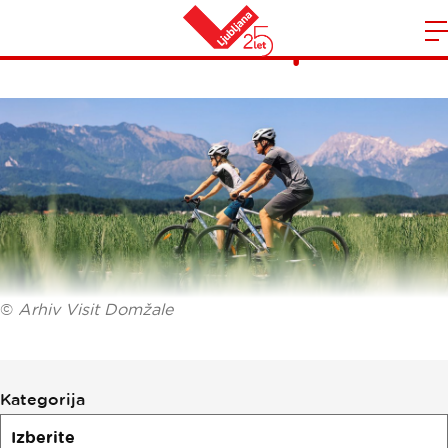
Kolesarske poti
Domov
n
©
Arhiv Visit Domžale
Filtriraj
Kategorija
po
kolesarskih