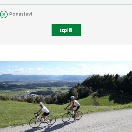
Ponastavi
Izpiši