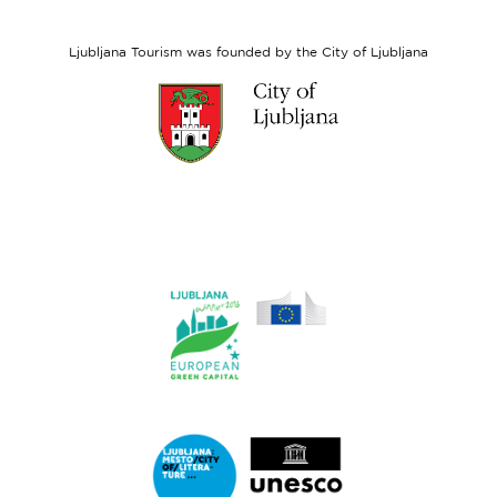
Social
Fund
Ljubljana Tourism was founded by the City of Ljubljana
Link
to
website
Ljubljana.si
Link
to
website
Ljubljana.si
-