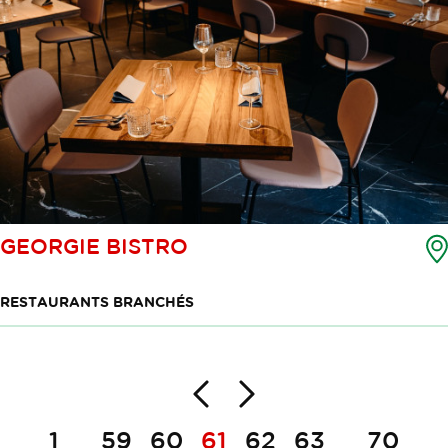
GEORGIE BISTRO
RESTAURANTS BRANCHÉS
Dos
Suivante
Pagination
1
59
60
61
62
63
70
...
...