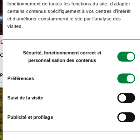
fonctionnement de toutes les fonctions du site, d'adapter
certains contenus spécifiquement à vos centres d’intérêt
et d'améliorer constamment le site par l’analyse des
visites.
LA GROTTE ŽUPANOVA JAMA
Sélection
Sécurité, fonctionnement correct et
du
CEROVO 9
personnalisation des contenus
consentement
PARCS ET NATURE
4.7 KM
Préférences
Suivi de la visite
Publicité et profilage