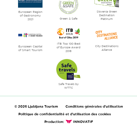
of
Slovenia Green
literature
European Region
Destination
of Gastronomy
Green & Safe
Platinum
2021
ITB Top 100 Best
City Destinations
European Capital
of Europe Award
Alliance
of Smart Tourism
2018
Safe Travels by
WTTC
© 2026 Ljubljana Tourism
Conditions générales d'utilisation
Politique de confidentialité et d'utilisation des cookies
Production:
INNOVATIF