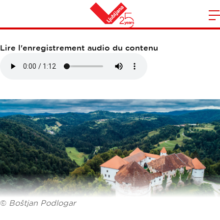
CHÂTEAU DE TURJAK
O
l
Maison
n
Lire l'enregistrement audio du contenu
m
©
Boštjan Podlogar