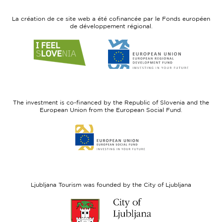
La création de ce site web a été cofinancée par le Fonds européen
de développement régional.
Link
Link
to
to
website
website
I
European
feel
Regional
Slovenia
Development
The investment is co-financed by the Republic of Slovenia and the
Fund
European Union from the European Social Fund.
Link
to
website
European
Social
Fund
Ljubljana Tourism was founded by the City of Ljubljana