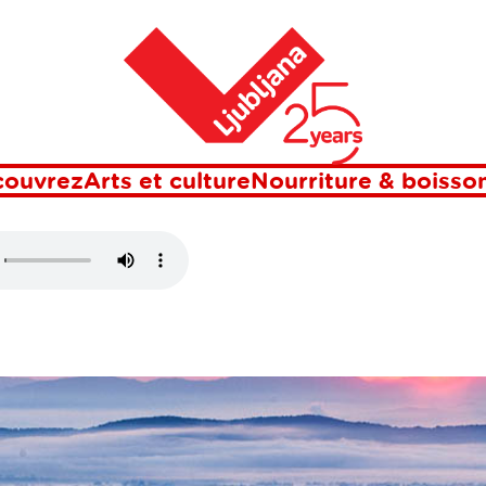
Maison
DE LJUBLJANA
couvrez
Arts et culture
Nourriture & boisso