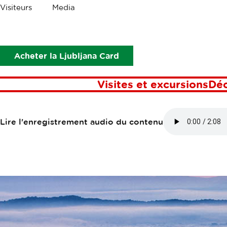
Les
Visiteurs
Media
miettes
Points d’intérêt
Les marais de Ljubljana
LES MARAIS 
Acheter la Ljubljana Card
Visites et excursions
Dé
Lire l'enregistrement audio du contenu