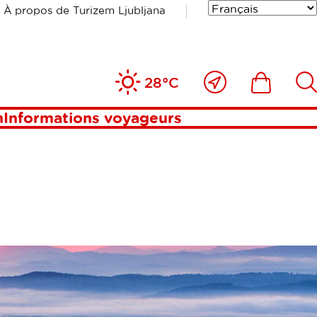
À propos de Turizem Ljubljana
Près
Includesde
Inc
28°C
de
moi
n
Informations voyageurs