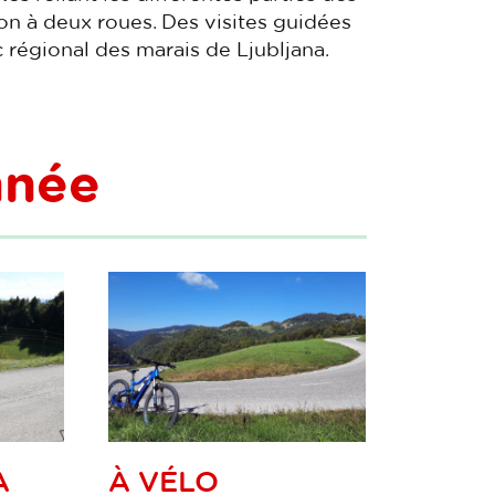
gion à deux roues. Des visites guidées
 régional des marais de Ljubljana.
nnée
À
À VÉLO