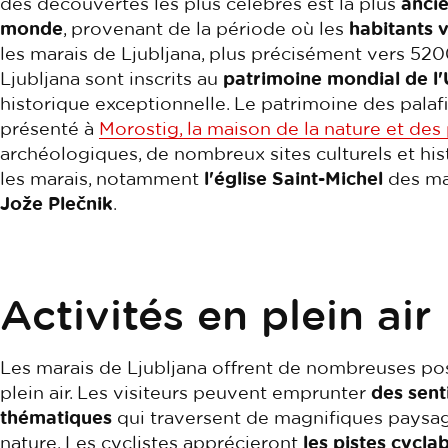
des découvertes les plus célèbres est la plus
anci
monde
, provenant de la période où les
habitants v
les marais de Ljubljana, plus précisément vers 5200
Ljubljana sont inscrits au
patrimoine mondial de 
historique exceptionnelle. Le patrimoine des palafi
présenté à
Morostig, la maison de la nature et des 
archéologiques, de nombreux sites culturels et hi
les marais, notamment
l'église Saint-Michel
des mar
Jože Plečnik
.
Activités en plein air
Les marais de Ljubljana offrent de nombreuses poss
plein air. Les visiteurs peuvent emprunter
des sent
thématiques
qui traversent de magnifiques paysag
nature. Les cyclistes apprécieront
les pistes cycla