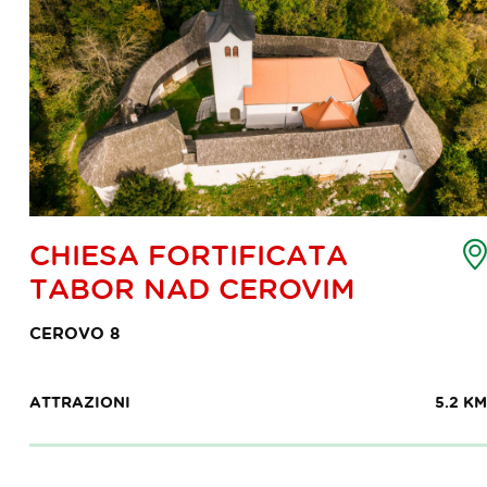
appa
CHIESA FORTIFICATA
ei
TABOR NAD CEROVIM
unti
i
CEROVO 8
nteresse
ATTRAZIONI
5.2 KM