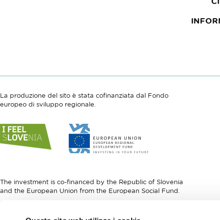
C
INFOR
La produzione del sito è stata cofinanziata dal Fondo
europeo di sviluppo regionale.
Link
Link
to
to
website
website
I
European
feel
Regional
Slovenia
Development
The investment is co-financed by the Republic of Slovenia
Fund
and the European Union from the European Social Fund.
Link