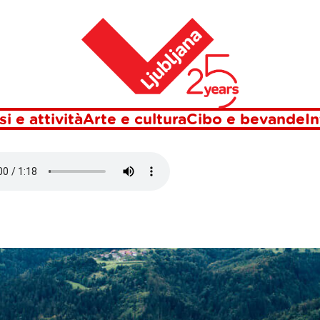
Casa
 TURJAK
si e attività
Arte e cultura
Cibo e bevande
In