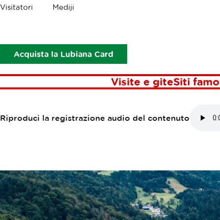
Briciole
Visitatori
Mediji
Punti di interesse
Castello di Turjak
CASTELLO DI
Acquista la Lubiana Card
Visite e gite
Siti famo
Riproduci la registrazione audio del contenuto