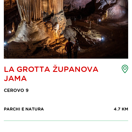
ppa
M
LA GROTTA ŽUPANOVA
d
JAMA
ti
p
d
CEROVO 9
eresse
i
PARCHI E NATURA
4.7 KM