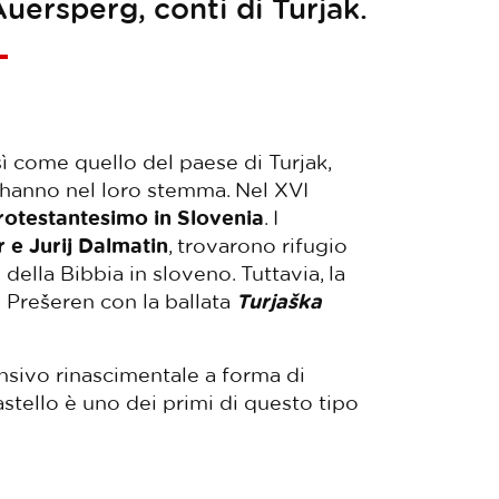
Auersperg, conti di Turjak.
osì come quello del paese di Turjak,
k hanno nel loro stemma. Nel XVI
protestantesimo in Slovenia
. I
 e Jurij Dalmatin
, trovarono rifugio
della Bibbia in sloveno. Tuttavia, la
 Prešeren con la ballata
Turjaška
fensivo rinascimentale a forma di
astello è uno dei primi di questo tipo