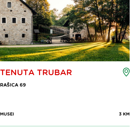
Ma
TENUTA TRUBAR
dei
pun
RAŠICA 69
di
int
MUSEI
3 KM