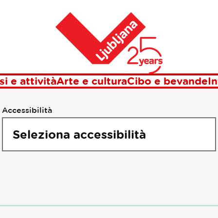
unti di interes
Casa
si e attività
Arte e cultura
Cibo e bevande
In
Accessibilità