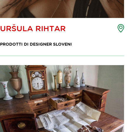
Ma
URŠULA RIHTAR
dei
pun
PRODOTTI DI DESIGNER SLOVENI
di
int