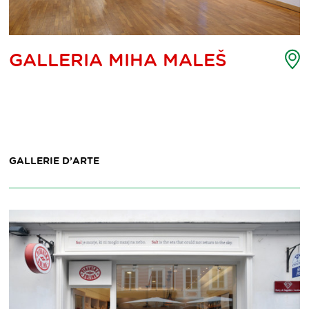
ppa
M
GALLERIA MIHA MALEŠ
d
ti
p
d
eresse
i
GALLERIE D’ARTE