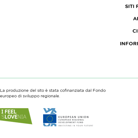
SITI
A
C
INFOR
La produzione del sito è stata cofinanziata dal Fondo
europeo di sviluppo regionale.
Link
Link
to
to
website
website
I
European
feel
Regional