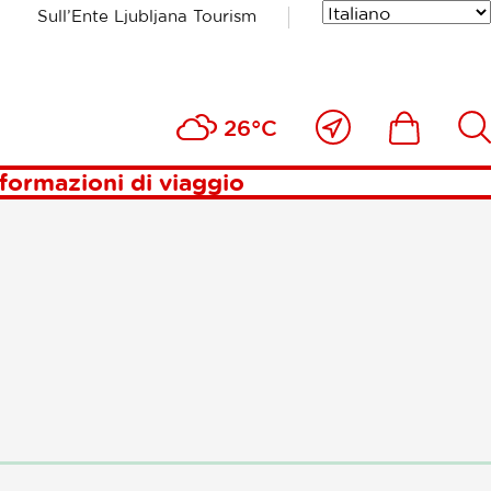
Sull’Ente Ljubljana Tourism
se
Vicino
Includesde
Inc
26°C
a
me
formazioni di viaggio