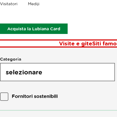
Visitatori
Mediji
P
Acquista la Lubiana Card
Visite e gite
Siti famo
Filtra
Categoria
per
punti
di
interesse
Fornitori sostenibili