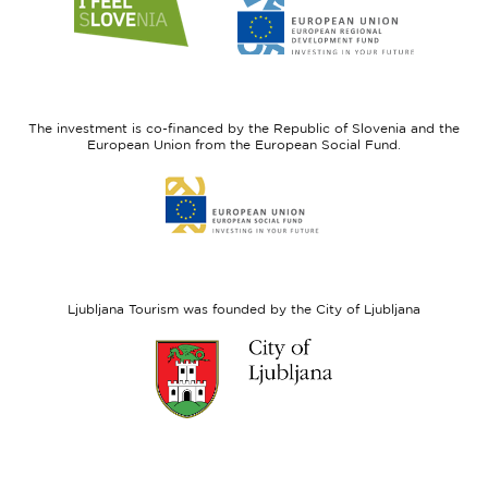
to
to
website
website
I
European
feel
Regional
Slovenia
Development
The investment is co-financed by the Republic of Slovenia and the
Fund
European Union from the European Social Fund.
Link
to
website
European
Social
Fund
Ljubljana Tourism was founded by the City of Ljubljana
Link
to
website