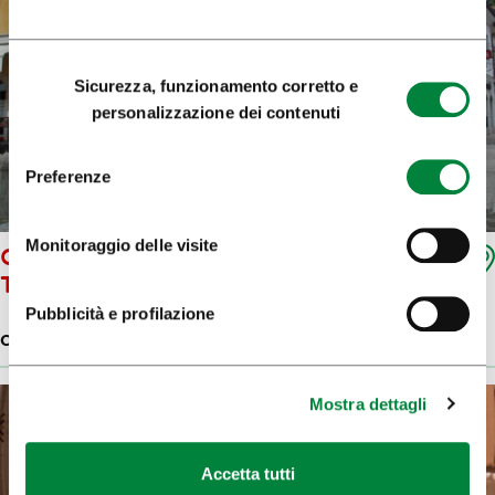
Selezione
Sicurezza, funzionamento corretto e
del
personalizzazione dei contenuti
consenso
Preferenze
Monitoraggio delle visite
CENTRO DI INFORMAZIONE
TURISTICA (TIC) DI KAMNIK
Pubblicità e profilazione
CENTRI DI INFORMAZIONE TURISTICA
Mostra dettagli
Accetta tutti