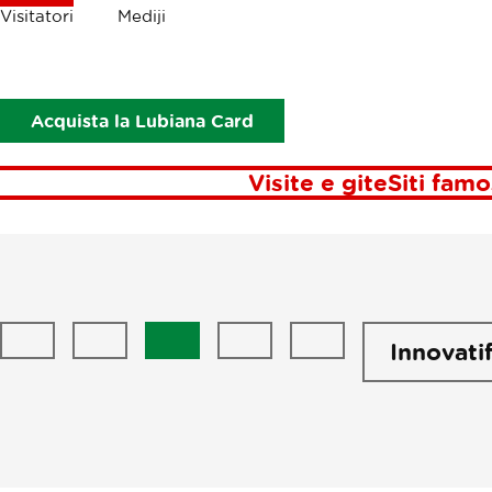
Briciole
Visitatori
Mediji
Visitatori
Cibo e bevande
KUL KUL trenutek
K
Acquista la Lubiana Card
Visite e gite
Siti famo
Innovati