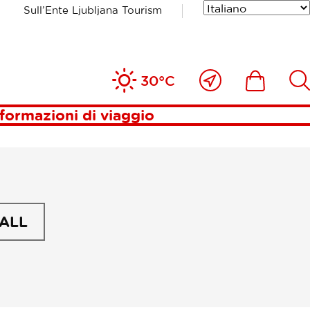
Sull’Ente Ljubljana Tourism
ek
Vicino
Includesde
Inc
30°C
a
me
formazioni di viaggio
_ALL