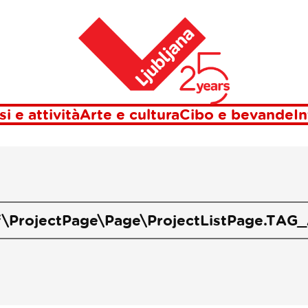
Casa
UL KUL trenut
si e attività
Arte e cultura
Cibo e bevande
In
f\ProjectPage\Page\ProjectListPage.TAG