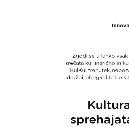
Innov
Zgodi se ti lahko vsak
srečata kul-inarično in k
KulKul trenutek, nepoza
družbi, obogatil te bo s
Kultura
sprehajata