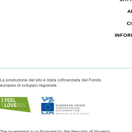
A
C
INFOR
La produzione del sito è stata cofinanziata dal Fondo
europeo di sviluppo regionale.
Link
Link
to
to
website
website
I
European
feel
Regional
Slovenia
Development
The investment is co-financed by the Republic of Slovenia