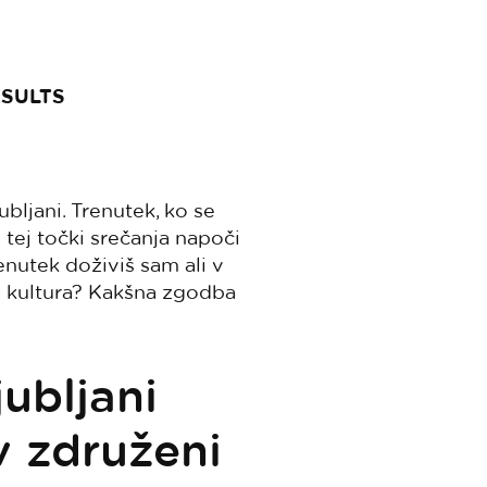
ESULTS
bljani. Trenutek, ko se
 tej točki srečanja napoči
enutek doživiš sam ali v
ma kultura? Kakšna zgodba
jubljani
av združeni