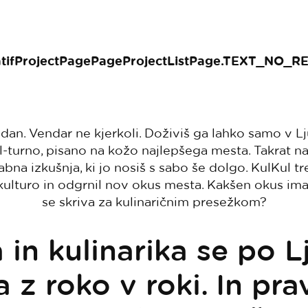
atifProjectPagePageProjectListPage.TEXT_NO_R
 dan. Vendar ne kjerkoli. Doživiš ga lahko samo v Lju
ul-turno, pisano na kožo najlepšega mesta. Takrat na
bna izkušnja, ki jo nosiš s sabo še dolgo. KulKul tr
 kulturo in odgrnil nov okus mesta. Kakšen okus i
se skriva za kulinaričnim presežkom?
 in kulinarika se po L
 z roko v roki. In pr