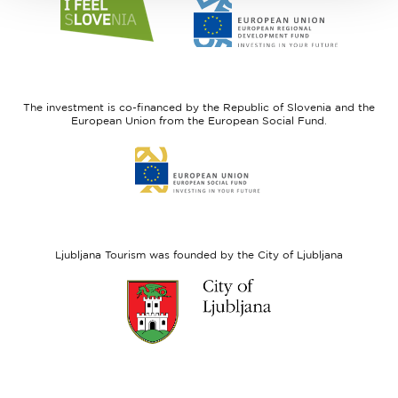
Link
Link
to
to
website
website
I
European
feel
Regional
Slovenia
Development
The investment is co-financed by the Republic of Slovenia and the
Fund
European Union from the European Social Fund.
Link
to
website
European
Social
Fund
Ljubljana Tourism was founded by the City of Ljubljana
Link
to
website