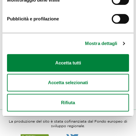
VISITATORI
VISITE E GITE
Pubblicità e profilazione
SITI FAMOSI E ATTIVITÀ
ARTE E CULTURA
Mostra dettagli
CIBO E BEVANDE
Accetta tutti
INFORMAZIONI DI VIAGGIO
Accetta selezionati
MEDIJI
NOVICE
Rifiuta
La produzione del sito è stata cofinanziata dal Fondo europeo di
sviluppo regionale.