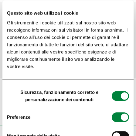
Questo sito web utilizza i cookie
Gli strumenti e i cookie utilizzati sul nostro sito web
Aiutaci a migliorare il sito
raccolgono informazioni sui visitatori in forma anonima. Il
consenso all’uso dei cookie ci permette di garantire il
Hai trovato le informazioni che cercavi?
funzionamento di tutte le funzioni del sito web, di adattare
alcuni contenuti alle vostre specifiche esigenze e di
SÌ
No
migliorare continuamente il sito web analizzando le
vostre visite.
Selezione
Sicurezza, funzionamento corretto e
del
personalizzazione dei contenuti
consenso
Iscriviti alla
newsletter
Preferenze
Monitoraggio delle visite