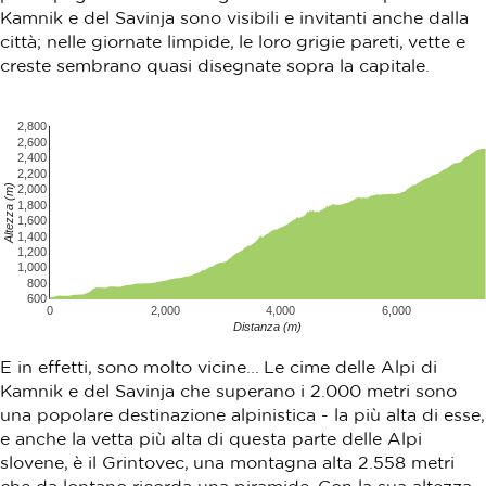
Kamnik e del Savinja sono visibili e invitanti anche dalla
città; nelle giornate limpide, le loro grigie pareti, vette e
creste sembrano quasi disegnate sopra la capitale.
2,800
2,600
2,400
2,200
Altezza (m)
2,000
1,800
1,600
1,400
1,200
1,000
800
600
0
2,000
4,000
6,000
Distanza (m)
E in effetti, sono molto vicine... Le cime delle Alpi di
Kamnik e del Savinja che superano i 2.000 metri sono
una popolare destinazione alpinistica - la più alta di esse,
e anche la vetta più alta di questa parte delle Alpi
slovene, è il Grintovec, una montagna alta 2.558 metri