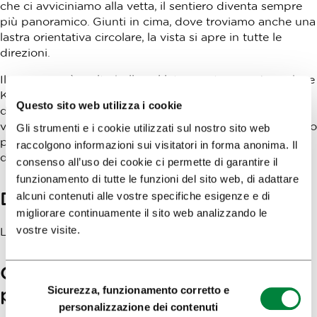
che ci avviciniamo alla vetta, il sentiero diventa sempre
più panoramico. Giunti in cima, dove troviamo anche una
lastra orientativa circolare, la vista si apre in tutte le
direzioni.
Il panorama è molto bello sul lato ovest, verso Jezerska e
Kokrska Kočna, a nord si vedono la valle di Jezerska
Questo sito web utilizza i cookie
dolina e le cime sopra Jezersko, mentre a est si può
vedere la dorsale del Grintovec da Dolgi Hrbet, passando
Gli strumenti e i cookie utilizzati sul nostro sito web
per Štruca, fino a Skuta. A sud si possono vedere la
raccolgono informazioni sui visitatori in forma anonima. Il
dorsale di Kalška e sullo sfondo la pianura di Lubiana.
consenso all’uso dei cookie ci permette di garantire il
funzionamento di tutte le funzioni del sito web, di adattare
Discesa
alcuni contenuti alle vostre specifiche esigenze e di
migliorare continuamente il sito web analizzando le
vostre visite.
Lungo il percorso di salita
Come arrivare al punto di
Selezione
Sicurezza, funzionamento corretto e
partenza
del
personalizzazione dei contenuti
consenso