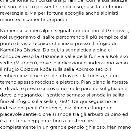
che da lontano ricorda una piramide. Con la sua altezza
e il suo aspetto possente e roccioso, suscita un timore
reverenziale. Ma per fortuna accoglie anche alpinisti
meno tecnicamente preparati.
Numerosi sentieri alpini segnati conducono al Grintovec;
noi suggeriamo di salire percorrendo il più semplice dal
punto di vista tecnico, che inizia presso il rifugio di
Kamniška Bistrica. Da qui, la segnaletica alpina ci
conduce verso la stazione a valle della funivia a Kokrsko
sedlo (V Koncu), dove le indicazioni ci indirizzano verso
il rifugio Cojzova koča sulla sella Kokrsko sedlo. Il
sentiero inizialmente sale attraverso la foresta, su un
terreno spesso roccioso e pietroso. Pian piano la foresta
si dirada e presto ci troviamo tra le pareti e sul ghiaione
dove, zigzagando, il sentiero segnato si snoda in salita
fino al rifugio sulla sella (1793). Da qui seguiamo le
indicazioni per il Grintovec, inizialmente lungo un
piacevole sentiero che si snoda tra gli arbusti di pino ed
è a tratti pianeggiante, fino a trasformarsi
completamente in un grande pendio ghiaioso. Man mano