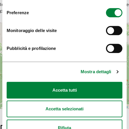
In auto (parcheggio presso il Dom di Kamniška Bistrica e
poco sopra)
Preferenze
+
Monitoraggio delle visite
−
Pubblicità e profilazione
Mostra dettagli
Accetta tutti
Leaflet
| Map data ©
OpenStreetMap
Accetta selezionati
Dettagli
Rifiuta