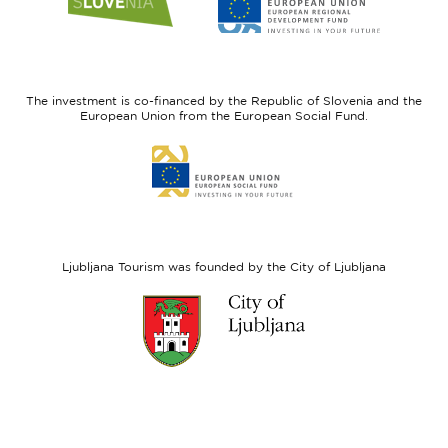
to
to
website
website
I
European
feel
Regional
Slovenia
Development
The investment is co-financed by the Republic of Slovenia and the
Fund
European Union from the European Social Fund.
Link
to
website
European
Social
Fund
Ljubljana Tourism was founded by the City of Ljubljana
Link
to
website
Ljubljana.si