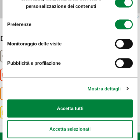
del
personalizzazione dei contenuti
consenso
Leaflet
| Map data ©
OpenStreetMap
Preferenze
Dettagli
Monitoraggio delle visite
Distanza
3200m
Pubblicità e profilazione
Durata
2:00h
Mostra dettagli
Dislivello
96m
Difficulty
Accetta tutti
Leggero
Accetta selezionati
Scaricamento di un file GPX