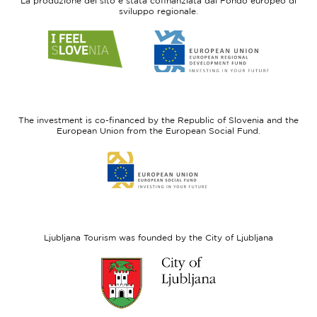
La produzione del sito è stata cofinanziata dal Fondo europeo di
sviluppo regionale.
Link
Link
to
to
website
website
I
European
feel
Regional
Slovenia
Development
The investment is co-financed by the Republic of Slovenia and the
Fund
European Union from the European Social Fund.
Link
to
website
European
Social
Fund
Ljubljana Tourism was founded by the City of Ljubljana
Link