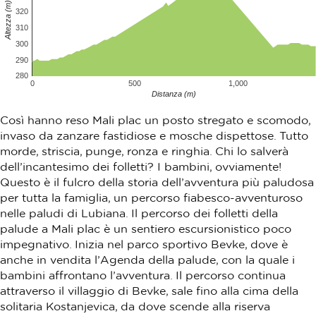
Altezza (m)
320
310
300
290
280
0
500
1,000
Distanza (m)
Così hanno reso Mali plac un posto stregato e scomodo,
invaso da zanzare fastidiose e mosche dispettose. Tutto
morde, striscia, punge, ronza e ringhia. Chi lo salverà
dell’incantesimo dei folletti? I bambini, ovviamente!
Questo è il fulcro della storia dell’avventura più paludosa
per tutta la famiglia, un percorso fiabesco-avventuroso
nelle paludi di Lubiana. Il percorso dei folletti della
palude a Mali plac è un sentiero escursionistico poco
impegnativo. Inizia nel parco sportivo Bevke, dove è
anche in vendita l’Agenda della palude, con la quale i
bambini affrontano l’avventura. Il percorso continua
attraverso il villaggio di Bevke, sale fino alla cima della
solitaria Kostanjevica, da dove scende alla riserva