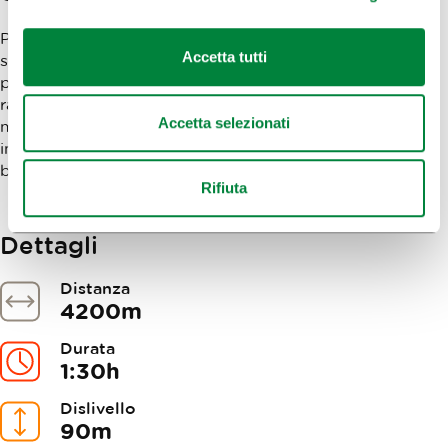
Percorribile in tutte le stagioni. In inverno, i sentieri,
Accetta tutti
soprattutto dopo le nevicate, possono essere in alcuni
punti ghiacciati, quindi è preferibile l'uso di piccoli
ramponi e bastoni da trekking. Dopo la pioggia e nei
Accetta selezionati
mesi più freddi, si consigliano scarpe da trekking
impermeabili, in quanto il percorso in alcuni punti è
bagnato e fangoso.
Rifiuta
Dettagli
Distanza
4200m
Durata
1:30h
Dislivello
90m