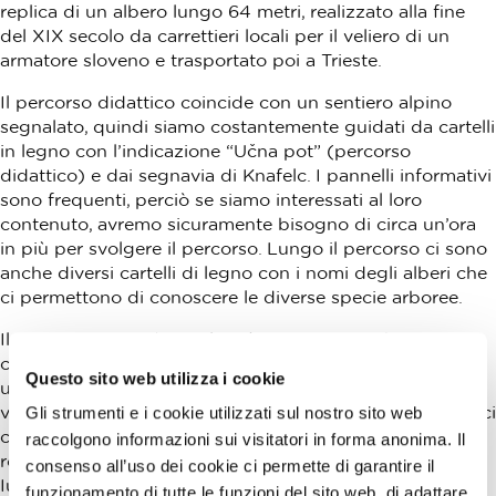
replica di un albero lungo 64 metri, realizzato alla fine
del XIX secolo da carrettieri locali per il veliero di un
armatore sloveno e trasportato poi a Trieste.
Il percorso didattico coincide con un sentiero alpino
segnalato, quindi siamo costantemente guidati da cartelli
in legno con l’indicazione “Učna pot” (percorso
didattico) e dai segnavia di Knafelc. I pannelli informativi
sono frequenti, perciò se siamo interessati al loro
contenuto, avremo sicuramente bisogno di circa un’ora
in più per svolgere il percorso. Lungo il percorso ci sono
anche diversi cartelli di legno con i nomi degli alberi che
ci permettono di conoscere le diverse specie arboree.
Il percorso si snoda per lo più su carrarecce ben
compatte, solo per pochissimo tempo lungo il ciglio di
Questo sito web utilizza i cookie
una strada asfaltata, e attraverso terreni erbosi. Solo una
volta si sale un po’ più ripidamente, quando il percorso ci
Gli strumenti e i cookie utilizzati sul nostro sito web
conduce verso il luogo dove si trovava la cinta muraria
raccolgono informazioni sui visitatori in forma anonima. Il
romana, da cui prende anche il nome: Claustra Alpium
consenso all’uso dei cookie ci permette di garantire il
Iuliarum ovvero il “sistema Schengen del III secolo” che
funzionamento di tutte le funzioni del sito web, di adattare