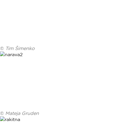
©
Tim Šimenko
©
Mateja Gruden