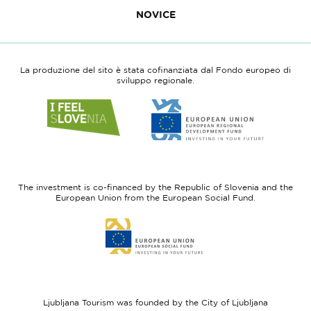
NOVICE
La produzione del sito è stata cofinanziata dal Fondo europeo di
sviluppo regionale.
Link
Link
to
to
website
website
I
European
feel
Regional
Slovenia
Development
The investment is co-financed by the Republic of Slovenia and the
Fund
European Union from the European Social Fund.
Link
to
website
European
Social
Fund
Ljubljana Tourism was founded by the City of Ljubljana