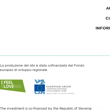
A
C
INFOR
La produzione del sito è stata cofinanziata dal Fondo
europeo di sviluppo regionale.
Link
Link
to
to
website
website
I
European
feel
Regional
Slovenia
Development
The investment is co-financed by the Republic of Slovenia