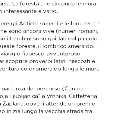
arsa. La foresta che circonda le mura
 interessante e vario.
e gli Antichi romani e le loro tracce
 che sono ancora vive (numeri romani,
orso i bambini sono guidati dal piccolo
ueste foreste, il lombrico smeraldo.
 viaggio fiabesco-avventuroso:
r scoprire proverbi latini nascosti e
vventura color smeraldo lungo le mura
di partenza del percorso (Centro
ja Ljubljanica” a Vrhnika, Caffetteria
 a Zaplana, dove li attende un premio
so inizia lungo la vecchia strada tra