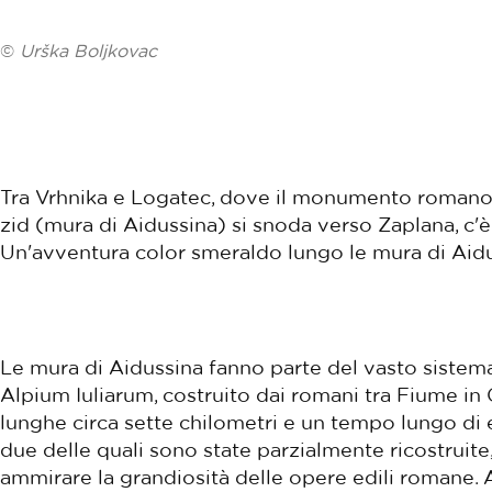
©
Urška Boljkovac
Tra Vrhnika e Logatec, dove il monumento romano p
zid (mura di Aidussina) si snoda verso Zaplana, c'è
Un'avventura color smeraldo lungo le mura di Aidu
Le mura di Aidussina fanno parte del vasto sistema 
Alpium Iuliarum, costruito dai romani tra Fiume in C
lunghe circa sette chilometri e un tempo lungo di e
due delle quali sono state parzialmente ricostruite
ammirare la grandiosità delle opere edili romane