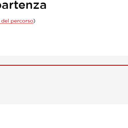
partenza
o del percorso
)