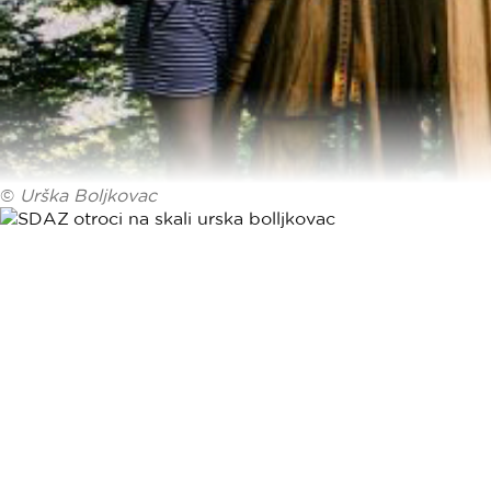
©
Urška Boljkovac