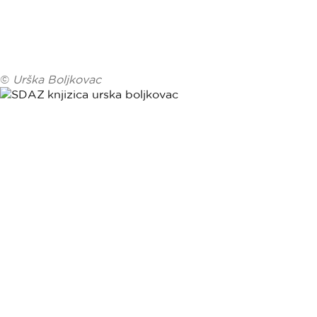
©
Urška Boljkovac