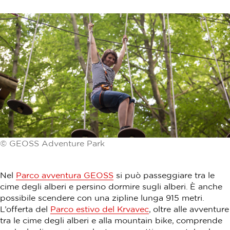
© GEOSS Adventure Park
Nel
Parco avventura GEOSS
si può passeggiare tra le
cime degli alberi e persino dormire sugli alberi. È anche
possibile scendere con una zipline lunga 915 metri.
L’offerta del
Parco estivo del Krvavec
, oltre alle avventure
tra le cime degli alberi e alla mountain bike, comprende