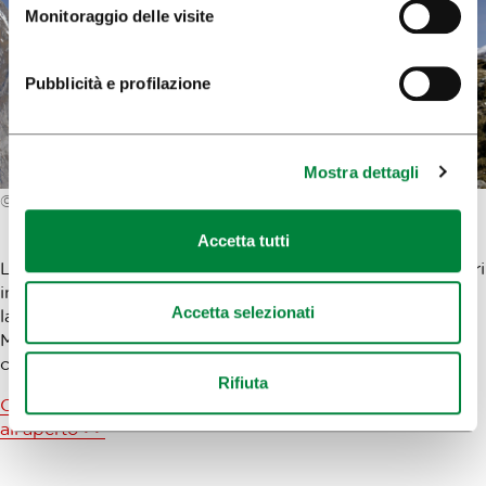
Monitoraggio delle visite
Pubblicità e profilazione
Mostra dettagli
© Mostphotos
Accetta tutti
L’alpinismo e l’arrampicata sono tra gli sport più popolari
in Slovenia. Oltre a numerosi siti di arrampicata naturale,
Accetta selezionati
la Slovenia alpina offre una serie di eccellenti vie ferrate.
Molto amate sono anche le discese in parapendio dalle
cime delle montagne.
Rifiuta
Controllate le offerte e prenotate le vostre attività
all'aperto >>