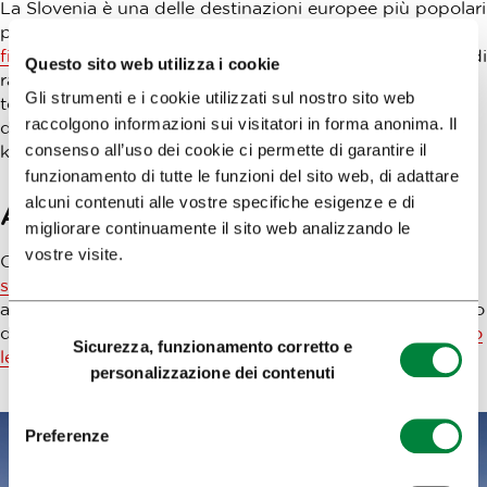
La Slovenia è una delle destinazioni europee più popolari
per gli sport estremi in acqua.
Il corso superiore del
fiume Soča
(Isonzo) offre una delle migliori esperienze di
Questo sito web utilizza i cookie
rafting al mondo. La Slovenia alpina, con i suoi fiumi,
Gli strumenti e i cookie utilizzati sul nostro sito web
torrenti, cascate e gole di montagna, offre la possibilità
raccolgono informazioni sui visitatori in forma anonima. Il
di praticare canyoning e hydrospeed e di andare in
consenso all’uso dei cookie ci permette di garantire il
kayak, canoa e rafting sulle rapide.
funzionamento di tutte le funzioni del sito web, di adattare
alcuni contenuti alle vostre specifiche esigenze e di
Altre attività eccitanti all’aperto
migliorare continuamente il sito web analizzando le
vostre visite.
Ci sono opportunità d’avventura per tutti i gusti. Potete
sorvolare Lubiana e dintorni in mongolfiera
. Potete
andare alla scoperta del meraviglioso mondo sotterraneo
Selezione
delle grotte carsiche. A Tacen è possibile
scendere lungo
Sicurezza, funzionamento corretto e
del
le rapide del fiume Sava
in kayak o rafting.
personalizzazione dei contenuti
consenso
Preferenze