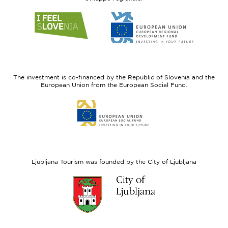
Link
Link
to
to
website
website
I
European
feel
Regional
Slovenia
Development
The investment is co-financed by the Republic of Slovenia and the
Fund
European Union from the European Social Fund.
Link
to
website
European
Social
Fund
Ljubljana Tourism was founded by the City of Ljubljana
Link
to