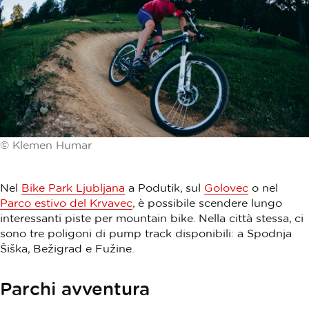
© Klemen Humar
Nel
Bike Park Ljubljana
a Podutik, sul
Golovec
o nel
Parco estivo del Krvavec
, è possibile scendere lungo
interessanti piste per mountain bike. Nella città stessa, ci
sono tre poligoni di pump track disponibili: a Spodnja
Šiška, Bežigrad e Fužine.
Parchi avventura