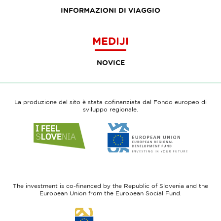
INFORMAZIONI DI VIAGGIO
MEDIJI
NOVICE
La produzione del sito è stata cofinanziata dal Fondo europeo di
sviluppo regionale.
Link
Link
to
to
website
website
I
European
feel
Regional
Slovenia
Development
The investment is co-financed by the Republic of Slovenia and the
Fund
European Union from the European Social Fund.
Link