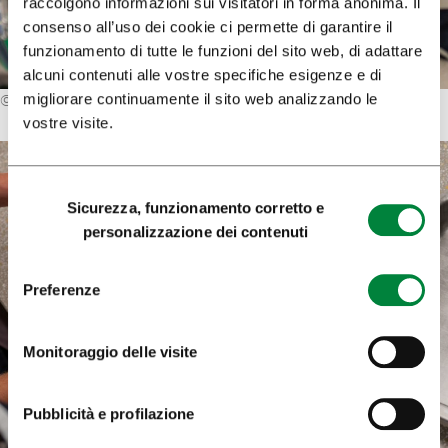
raccolgono informazioni sui visitatori in forma anonima. Il
consenso all’uso dei cookie ci permette di garantire il
funzionamento di tutte le funzioni del sito web, di adattare
alcuni contenuti alle vostre specifiche esigenze e di
migliorare continuamente il sito web analizzando le
©
Archivio di Ljubljana Tourism
vostre visite.
Selezione
Sicurezza, funzionamento corretto e
del
personalizzazione dei contenuti
consenso
Preferenze
Monitoraggio delle visite
Pubblicità e profilazione