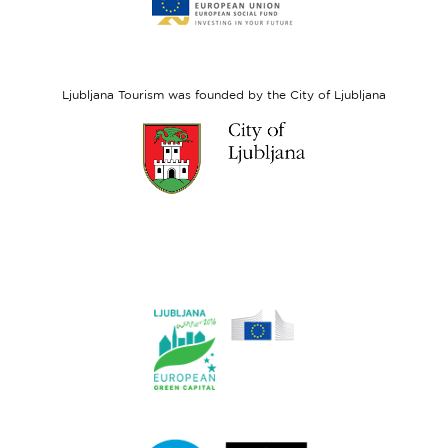
to
website
European
Social
Fund
Ljubljana Tourism was founded by the City of Ljubljana
Link
to
website
Ljubljana.si
Link
to
website