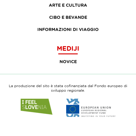
ARTE E CULTURA
CIBO E BEVANDE
INFORMAZIONI DI VIAGGIO
MEDIJI
NOVICE
La produzione del sito è stata cofinanziata dal Fondo europeo di
sviluppo regionale.
Link
Link
to
to
website
website
I
European
feel
Regional
Slovenia
Development