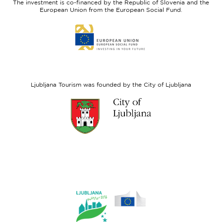
The investment is co-financed by the Republic of Slovenia and the
Fund
European Union from the European Social Fund.
Link
to
website
European
Social
Fund
Ljubljana Tourism was founded by the City of Ljubljana
Link
to
website
Ljubljana.si