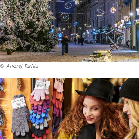
©
Andrej Tarfila