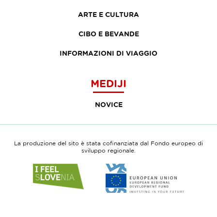
ARTE E CULTURA
CIBO E BEVANDE
INFORMAZIONI DI VIAGGIO
MEDIJI
NOVICE
La produzione del sito è stata cofinanziata dal Fondo europeo di
sviluppo regionale.
Link
Link
to
to
website
website
I
European
feel
Regional