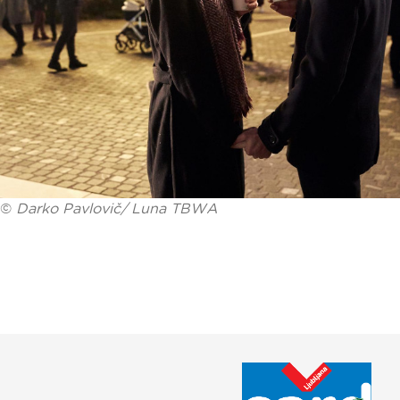
©
Darko Pavlovič/ Luna TBWA