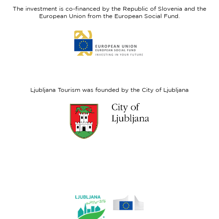
Slovenia
Development
The investment is co-financed by the Republic of Slovenia and the
Fund
European Union from the European Social Fund.
Link
to
website
European
Social
Fund
Ljubljana Tourism was founded by the City of Ljubljana
Link
to
website
Ljubljana.si