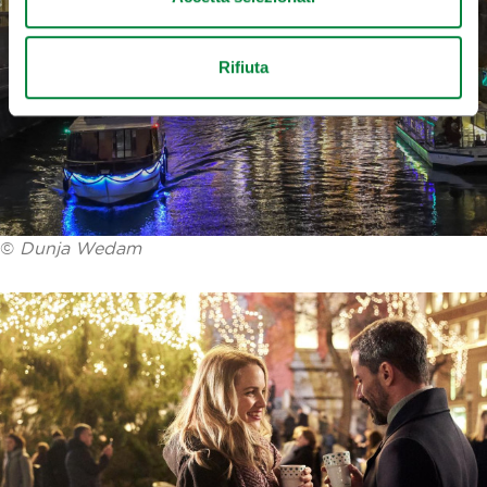
Rifiuta
©
Dunja Wedam