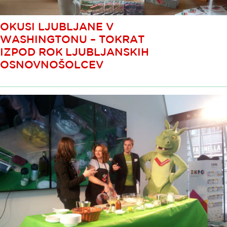
OKUSI LJUBLJANE V
WASHINGTONU – TOKRAT
IZPOD ROK LJUBLJANSKIH
OSNOVNOŠOLCEV