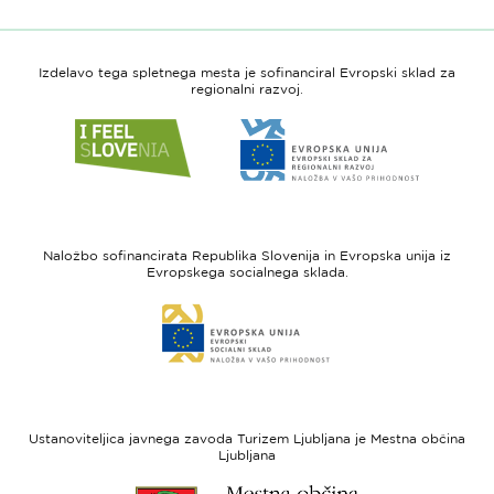
Izdelavo tega spletnega mesta je sofinanciral Evropski sklad za
regionalni razvoj.
Link
Link
do
do
spletne
spletne
strani
strani
I
Evropska
feel
unija
Naložbo sofinancirata Republika Slovenija in Evropska unija iz
Slovenia
-
Evropskega socialnega sklada.
Evropski
Link
sklad
do
za
spletne
regionalni
strani
razvoj
Evropski
socialni
Ustanoviteljica javnega zavoda Turizem Ljubljana je Mestna občina
sklad
Ljubljana