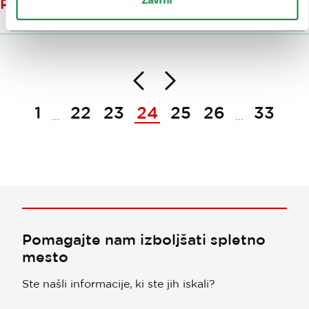
POVPRAŠEVANJA
Nazaj
Naprej
Paginacija
1
22
23
24
25
26
33
...
...
Pomagajte nam izboljšati spletno
mesto
Ste našli informacije, ki ste jih iskali?