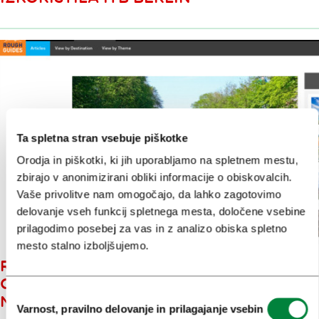
Ta spletna stran vsebuje piškotke
Orodja in piškotki, ki jih uporabljamo na spletnem mestu,
zbirajo v anonimizirani obliki informacije o obiskovalcih.
Vaše privolitve nam omogočajo, da lahko zagotovimo
delovanje vseh funkcij spletnega mesta, določene vsebine
prilagodimo posebej za vas in z analizo obiska spletno
mesto stalno izboljšujemo.
ROUGH GUIDES LJUBLJANSKO
CELICO UVRSTIL MED
Izbira
NAJBOLJŠE EVROPSKE HOSTLE
Varnost, pravilno delovanje in prilagajanje vsebin
soglasja