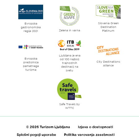
strani
Ljubljana
mesto
Slovenia Green
literature
Evropska
Destination
gastronomska
Zelena in varna
Platinum
regija 2021
Ljubljana je ena
Evropska
od 100 najbolj
City Destinations
prestolnica
trajnostnih
Alliance
pametnega
destinacij na
turizma
svetu
Safe Travels by
WTTC
© 2026 Turizem Ljubljana
Izjava o dostopnosti
Splošni pogoji uporabe
Politika varovanja zasebnosti