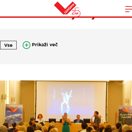
Pisma iz Ljubljane
Domov
n
Prikaži več
Vse