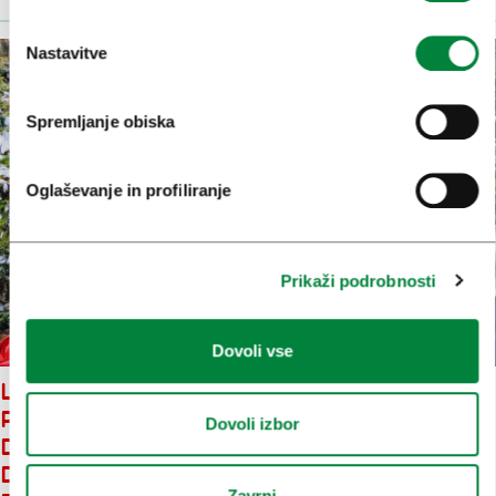
Nastavitve
Spremljanje obiska
Oglaševanje in profiliranje
Prikaži podrobnosti
Dovoli vse
LJUBLJANA SE JE PRVIČ
PREDSTAVILA NA SEJEMSKEM
Dovoli izbor
DOGODKU V ISTANBULU –
DOBRI ODZIVI IN KONKRETNA
Zavrni