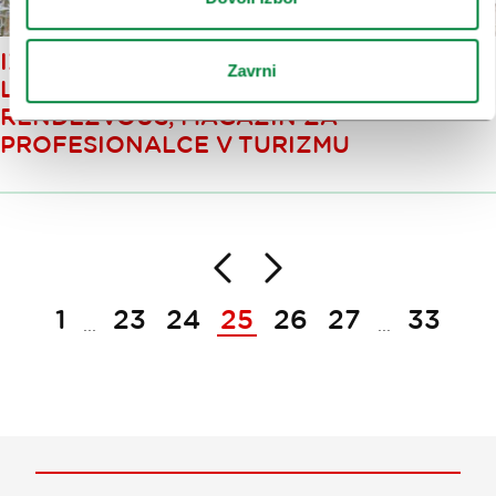
IZŠEL JE JESENSKO-ZIMSKI PR! −
Zavrni
LJUBLJANA, A PERFECT
RENDEZVOUS, MAGAZIN ZA
PROFESIONALCE V TURIZMU
Nazaj
Naprej
Paginacija
1
23
24
25
26
27
33
...
...