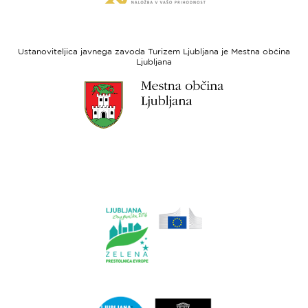
spletne
regionalni
strani
razvoj
Evropski
socialni
Ustanoviteljica javnega zavoda Turizem Ljubljana je Mestna občina
sklad
Ljubljana
Link
do
spletne
strani
Ljubljana.si
Link
do
spletne