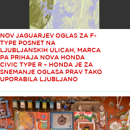
NOV JAGUARJEV OGLAS ZA F-
TYPE POSNET NA
LJUBLJANSKIH ULICAH, MARCA
PA PRIHAJA NOVA HONDA
CIVIC TYPE R – HONDA JE ZA
SNEMANJE OGLASA PRAV TAKO
UPORABILA LJUBLJANO