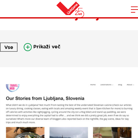
Pisma iz Ljubljane
Domov
n
Prikaži več
Vse