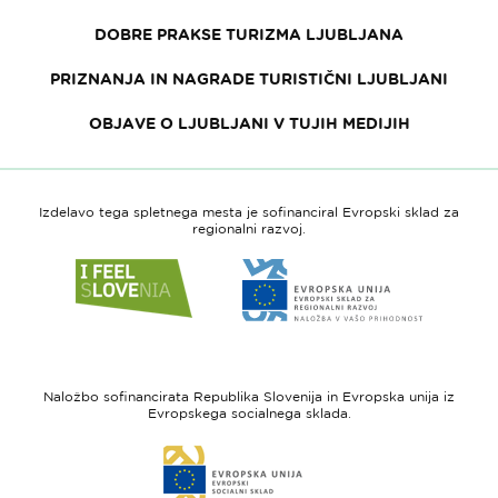
DOBRE PRAKSE TURIZMA LJUBLJANA
PRIZNANJA IN NAGRADE TURISTIČNI LJUBLJANI
OBJAVE O LJUBLJANI V TUJIH MEDIJIH
Izdelavo tega spletnega mesta je sofinanciral Evropski sklad za
regionalni razvoj.
Link
Link
do
do
spletne
spletne
strani
strani
I
Evropska
feel
unija
Naložbo sofinancirata Republika Slovenija in Evropska unija iz
Slovenia
-
Evropskega socialnega sklada.
Evropski
Link
sklad
do
za