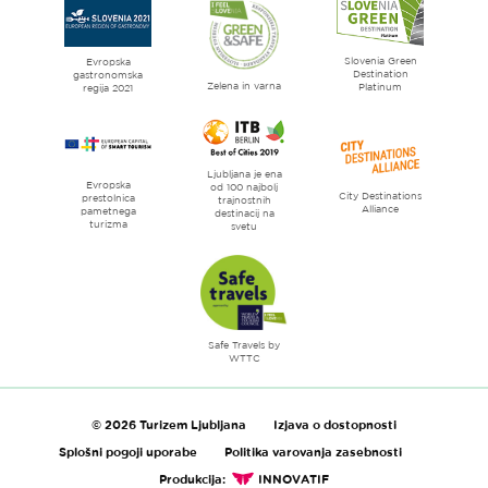
Ljubljana
mesto
Slovenia Green
literature
Evropska
Destination
gastronomska
Zelena in varna
Platinum
regija 2021
Ljubljana je ena
Evropska
od 100 najbolj
City Destinations
prestolnica
trajnostnih
Alliance
pametnega
destinacij na
turizma
svetu
Safe Travels by
WTTC
© 2026 Turizem Ljubljana
Izjava o dostopnosti
Splošni pogoji uporabe
Politika varovanja zasebnosti
Produkcija:
INNOVATIF