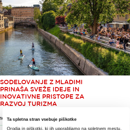
SODELOVANJE Z MLADIMI
PRINAŠA SVEŽE IDEJE IN
INOVATIVNE PRISTOPE ZA
RAZVOJ TURIZMA
16. maj 2025
Ta spletna stran vsebuje piškotke
Orodja in piškotki, ki jih uporabljamo na spletnem mestu,