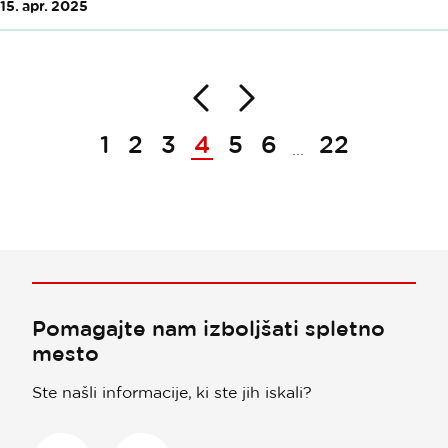
15. apr. 2025
Nazaj
Naprej
Paginacija
1
2
3
4
5
6
22
...
Pomagajte nam izboljšati spletno
mesto
Ste našli informacije, ki ste jih iskali?