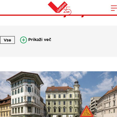
Pisma iz Ljubljane
Domov
n
Prikaži več
Vse