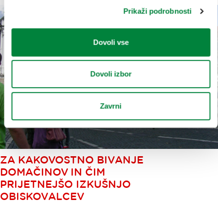
Prikaži podrobnosti
Dovoli vse
Dovoli izbor
Zavrni
ZA KAKOVOSTNO BIVANJE
DOMAČINOV IN ČIM
PRIJETNEJŠO IZKUŠNJO
OBISKOVALCEV