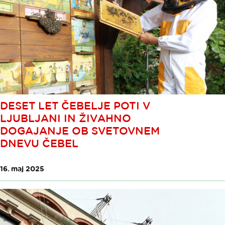
DESET LET ČEBELJE POTI V
LJUBLJANI IN ŽIVAHNO
DOGAJANJE OB SVETOVNEM
DNEVU ČEBEL
16. maj 2025