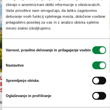
zbirajo v anonimizirani obliki informacije o obiskovalcih.
Vaše privolitve nam omogočajo, da lahko zagotovimo
delovanje vseh funkcij spletnega mesta, določene vsebine
prilagodimo posebej za vas in z analizo obiska spletno
mesto stalno izboljšujemo.
Izbira
Varnost, pravilno delovanje in prilagajanje vsebin
soglasja
Nastavitve
LJUBLJANA JE NAJBOLJŠA
Spremljanje obiska
EVROPSKA DESTINACIJA ZA
SPOMLADANSKI ODDIH
Oglaševanje in profiliranje
15. apr. 2025