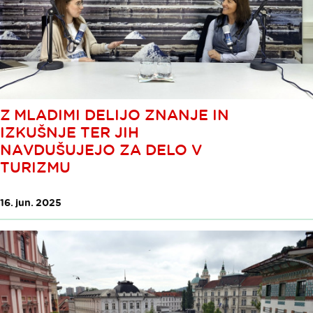
Z MLADIMI DELIJO ZNANJE IN
IZKUŠNJE TER JIH
NAVDUŠUJEJO ZA DELO V
TURIZMU
16. jun. 2025