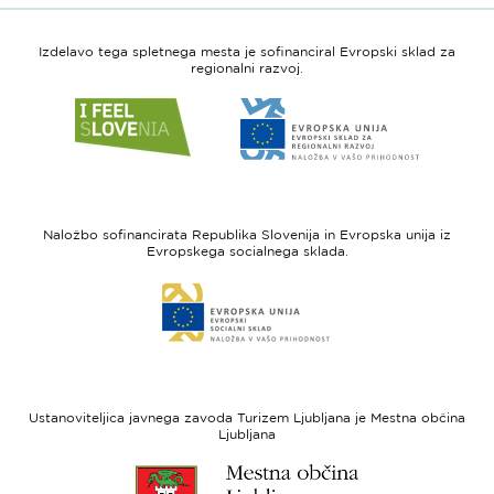
Izdelavo tega spletnega mesta je sofinanciral Evropski sklad za
regionalni razvoj.
Link
Link
do
do
spletne
spletne
strani
strani
I
Evropska
feel
unija
Naložbo sofinancirata Republika Slovenija in Evropska unija iz
Slovenia
-
Evropskega socialnega sklada.
Evropski
Link
sklad
do
za
spletne
regionalni
strani
razvoj
Evropski
socialni
Ustanoviteljica javnega zavoda Turizem Ljubljana je Mestna občina
sklad
Ljubljana