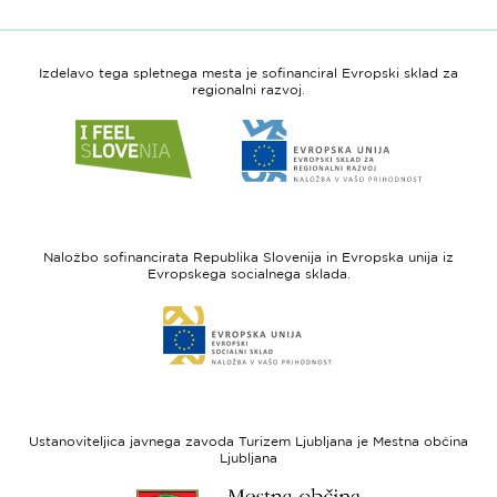
Izdelavo tega spletnega mesta je sofinanciral Evropski sklad za
regionalni razvoj.
Link
Link
do
do
spletne
spletne
strani
strani
I
Evropska
feel
unija
Naložbo sofinancirata Republika Slovenija in Evropska unija iz
Slovenia
-
Evropskega socialnega sklada.
Evropski
Link
sklad
do
za
spletne
regionalni
strani
razvoj
Evropski
socialni
Ustanoviteljica javnega zavoda Turizem Ljubljana je Mestna občina
sklad
Ljubljana