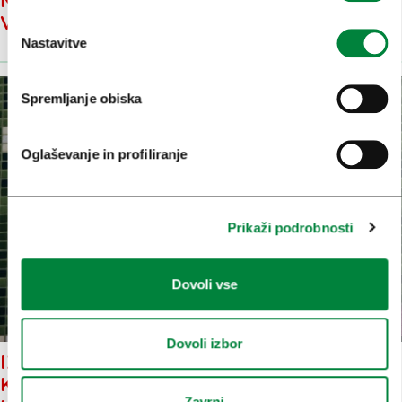
MMM ZGODBE: KO ZADIŠI PO
VRHUNSKI KAVI
Nastavitve
Spremljanje obiska
Oglaševanje in profiliranje
Prikaži podrobnosti
Dovoli vse
Dovoli izbor
IZŠLA BO DRUGA ŠTEVILKA
KULINARIČNE REVIJE GOURMET
Zavrni