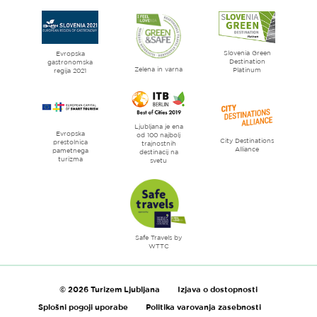
strani
Ljubljana
mesto
Slovenia Green
literature
Evropska
Destination
gastronomska
Zelena in varna
Platinum
regija 2021
Ljubljana je ena
Evropska
od 100 najbolj
City Destinations
prestolnica
trajnostnih
Alliance
pametnega
destinacij na
turizma
svetu
Safe Travels by
WTTC
© 2026 Turizem Ljubljana
Izjava o dostopnosti
Splošni pogoji uporabe
Politika varovanja zasebnosti