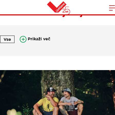
Pisma iz Ljubljane
Domov
n
Prikaži več
Vse