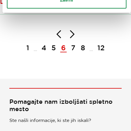
LJUBLJANA
Nazaj
Naprej
Paginacija
1
4
5
6
7
8
12
...
...
Pomagajte nam izboljšati spletno
mesto
Ste našli informacije, ki ste jih iskali?