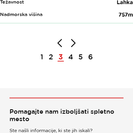
Težavnost
Lahka
Nadmorska višina
757m
Nazaj
Naprej
Paginacija
1
2
3
4
5
6
Pomagajte nam izboljšati spletno
mesto
Ste našli informacije, ki ste jih iskali?