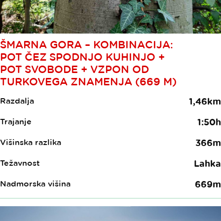
ŠMARNA GORA – KOMBINACIJA:
POT ČEZ SPODNJO KUHINJO +
POT SVOBODE + VZPON OD
TURKOVEGA ZNAMENJA (669 M)
Razdalja
1,46km
Trajanje
1:50h
Višinska razlika
366m
Težavnost
Lahka
Nadmorska višina
669m