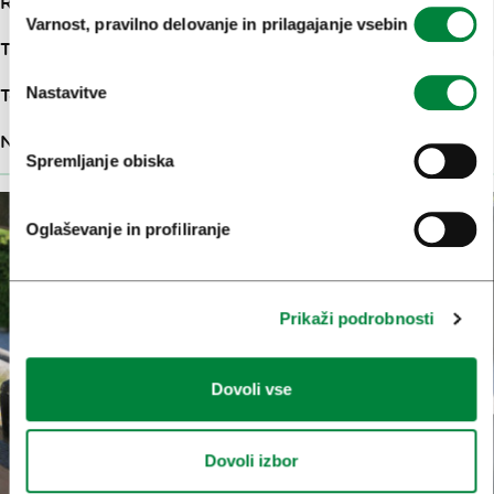
Razdalja
5,12km
Izbira
Varnost, pravilno delovanje in prilagajanje vsebin
soglasja
Trajanje
2:00h
Nastavitve
Težavnost
Lahka
Nadmorska višina
289m
Spremljanje obiska
Oglaševanje in profiliranje
Prikaži podrobnosti
Dovoli vse
Dovoli izbor