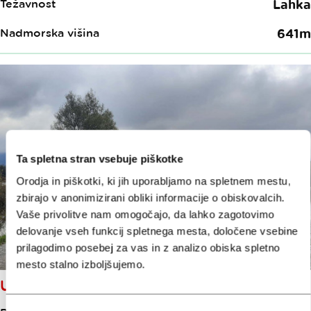
Težavnost
Lahka
Nadmorska višina
641m
Ta spletna stran vsebuje piškotke
Orodja in piškotki, ki jih uporabljamo na spletnem mestu,
zbirajo v anonimizirani obliki informacije o obiskovalcih.
Vaše privolitve nam omogočajo, da lahko zagotovimo
delovanje vseh funkcij spletnega mesta, določene vsebine
prilagodimo posebej za vas in z analizo obiska spletno
mesto stalno izboljšujemo.
UČNA POT BEVKE