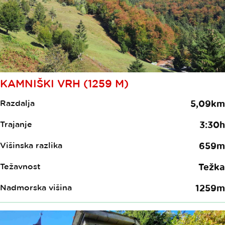
KAMNIŠKI VRH (1259 M)
Razdalja
5,09km
Trajanje
3:30h
Višinska razlika
659m
Težavnost
Težka
Nadmorska višina
1259m