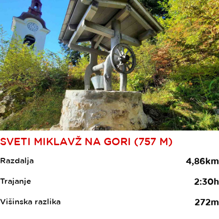
SVETI MIKLAVŽ NA GORI (757 M)
Razdalja
4,86km
Trajanje
2:30h
Višinska razlika
272m