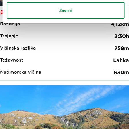
Zavrni
POLŽEVO (630 M)
Razdalja
4,12km
Trajanje
2:30h
Višinska razlika
259m
Težavnost
Lahka
Nadmorska višina
630m