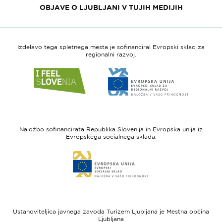
OBJAVE O LJUBLJANI V TUJIH MEDIJIH
Izdelavo tega spletnega mesta je sofinanciral Evropski sklad za
regionalni razvoj.
Link
Link
do
do
spletne
spletne
strani
strani
I
Evropska
feel
unija
Naložbo sofinancirata Republika Slovenija in Evropska unija iz
Slovenia
-
Evropskega socialnega sklada.
Evropski
Link
sklad
do
za
spletne
regionalni
strani
razvoj
Evropski
socialni
Ustanoviteljica javnega zavoda Turizem Ljubljana je Mestna občina
sklad
Ljubljana