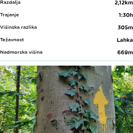
Razdalja
2,12km
Trajanje
1:30h
Višinska razlika
305m
Težavnost
Lahka
Nadmorska višina
669m