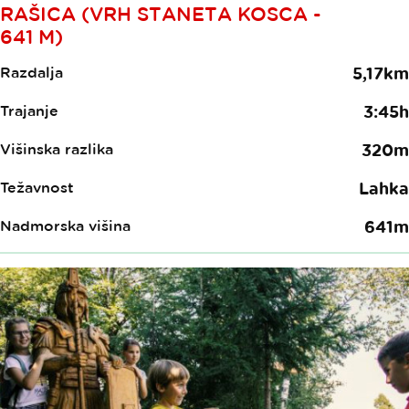
RAŠICA (VRH STANETA KOSCA -
641 M)
Razdalja
5,17km
Trajanje
3:45h
Višinska razlika
320m
Težavnost
Lahka
Nadmorska višina
641m