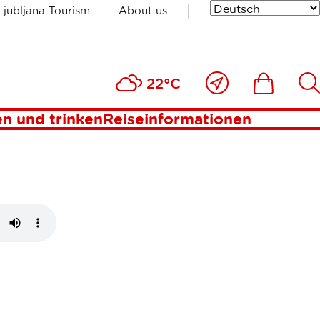
Ljubljana Tourism
About us
 und
Nahe
Includesde
Inc
22°C
bei
mir
n und trinken
Reiseinformationen