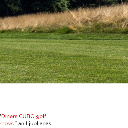
"
Diners CUBO golf
Trnovo
" an Ljubljanas