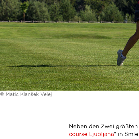
© Matic Klanšek Velej
Neben den Zwei größten 
course Ljubljana
" in Smle