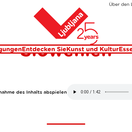
Über den 
und Slowenien
Heim
f in Ljubljana
Slowenien
igungen
Entdecken Sie
Kunst und Kultur
Esse
ahme des Inhalts abspielen