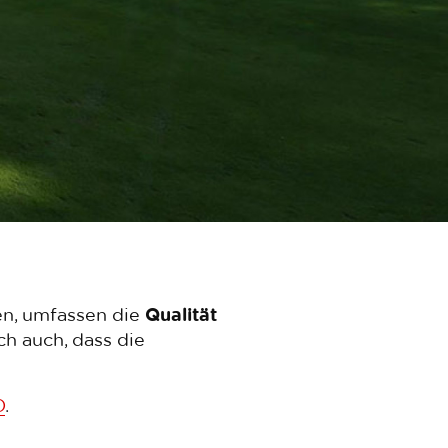
en, umfassen die
Qualität
ch auch, dass die
O
.