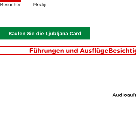
Krümel
Besucher
Mediji
Besucher
Besichtigungen
Aktivurlaub
Golf in Ljubljana 
Gol
Kaufen Sie die Ljubljana Card
Führungen und Ausflüge
Besicht
Audioaufn