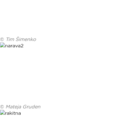
©
Tim Šimenko
©
Mateja Gruden