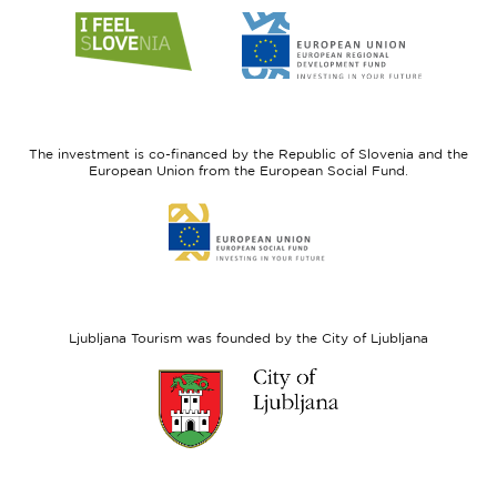
Link
Link
to
to
website
website
I
European
feel
Regional
Slovenia
Development
The investment is co-financed by the Republic of Slovenia and the
Fund
European Union from the European Social Fund.
Link
to
website
European
Social
Fund
Ljubljana Tourism was founded by the City of Ljubljana
Link
to