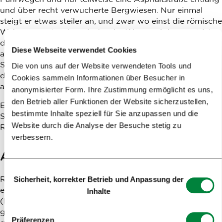
und über recht verwucherte Bergwiesen. Nur einmal
steigt er etwas steiler an, und zwar wo einst die römische
Wehrmauer stand, nach der der Weg auch benannt ist:
die Claustra Alpium Iuliarum (auch „Schengen-System
Diese Webseite verwendet Cookies
aus dem 3. Jahrhundert“) genannt, die die römische
Straße in diesem Bereich geschützt hat. Ansonsten ist
Die von uns auf der Website verwendeten Tools und
der Weg größtenteils flach oder sanft ansteigend bzw.
Cookies sammeln Informationen über Besucher in
abfallend.
anonymisierter Form. Ihre Zustimmung ermöglicht es uns,
den Betrieb aller Funktionen der Website sicherzustellen,
Es ist ratsam, die Karte auf der einführenden Infotafel am
bestimmte Inhalte speziell für Sie anzupassen und die
See zu fotografieren, weil sie uns hilft, der vorgesehenen
Website durch die Analyse der Besuche stetig zu
Route zu folgen.
verbessern.
Asgungspunkt
Einwilligungsauswahl
Rakitna (27 km vom Stadtzentrum von Ljubljana
Sicherheit, korrekter Betrieb und Anpassung der
entfernt). Am See befindet sich ein Schotterparkplatz
Inhalte
(Parkgebühren: 2,5 €/2 Stdn., 5 €/Tag). Vom Parkplatz
gehen wir Richtung Hotel, wo wir auf der
Präferenzen