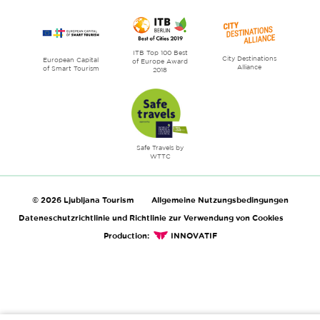
ITB Top 100 Best
City Destinations
European Capital
of Europe Award
Alliance
of Smart Tourism
2018
Safe Travels by
WTTC
© 2026 Ljubljana Tourism
Allgemeine Nutzungsbedingungen
Dateneschutzrichtlinie und Richtlinie zur Verwendung von Cookies
Production:
INNOVATIF