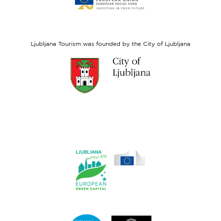
website
European
Social
Fund
Ljubljana Tourism was founded by the City of Ljubljana
Link
to
website
Ljubljana.si
Link
to
website