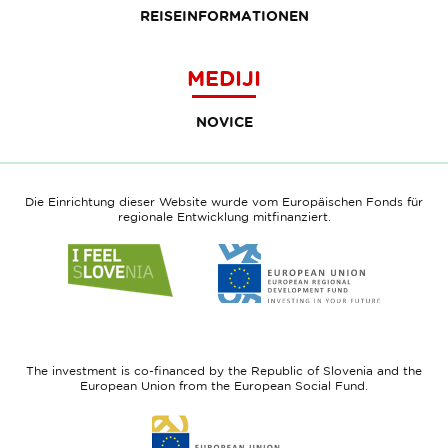
REISEINFORMATIONEN
MEDIJI
NOVICE
Die Einrichtung dieser Website wurde vom Europäischen Fonds für
regionale Entwicklung mitfinanziert.
Link
Link
to
to
website
website
I
European
feel
Regional
Slovenia
Development
The investment is co-financed by the Republic of Slovenia and the
Fund
European Union from the European Social Fund.
Link
to