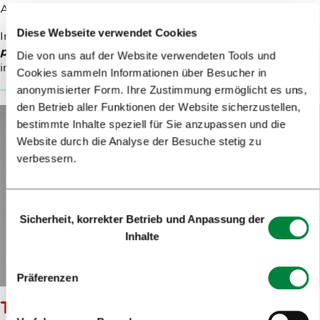
Arbeiten sind ein Fest für die Sinne.
Diese Webseite verwendet Cookies
Im Jahr 2024 präsentierte er die Installation
Kozmična
privlačnost
(Kosmische Anziehung) beim LUV-Festival
Die von uns auf der Website verwendeten Tools und
im Park Zvezda.
Cookies sammeln Informationen über Besucher in
anonymisierter Form. Ihre Zustimmung ermöglicht es uns,
den Betrieb aller Funktionen der Website sicherzustellen,
bestimmte Inhalte speziell für Sie anzupassen und die
Website durch die Analyse der Besuche stetig zu
verbessern.
Einwilligungsauswahl
Sicherheit, korrekter Betrieb und Anpassung der
Inhalte
Präferenzen
TILEN SEPIČ