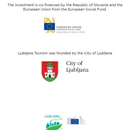
Slovenia
Development
The investment is co-financed by the Republic of Slovenia and the
Fund
European Union from the European Social Fund.
Link
to
website
European
Social
Fund
Ljubljana Tourism was founded by the City of Ljubljana
Link
to
website
Ljubljana.si