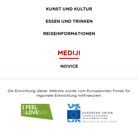
KUNST UND KULTUR
ESSEN UND TRINKEN
REISEINFORMATIONEN
MEDIJI
NOVICE
Die Einrichtung dieser Website wurde vom Europäischen Fonds für
regionale Entwicklung mitfinanziert.
Link
Link
to
to
website
website
I
European
feel
Regional