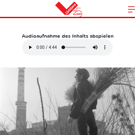
Triff die Künstler
S
Heim
d
m
Audioaufnahme des Inhalts abspielen
N