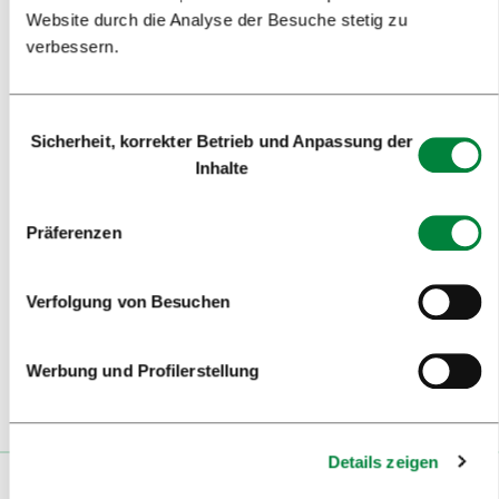
BESUCHER
Website durch die Analyse der Besuche stetig zu
verbessern.
FÜHRUNGEN UND AUSFLÜGE
BESICHTIGUNGEN
Einwilligungsauswahl
Sicherheit, korrekter Betrieb und Anpassung der
ENTDECKEN SIE
Inhalte
KUNST UND KULTUR
Präferenzen
ESSEN UND TRINKEN
REISEINFORMATIONEN
Verfolgung von Besuchen
MEDIJI
Werbung und Profilerstellung
NOVICE
Details zeigen
Die Einrichtung dieser Website wurde vom Europäischen Fonds für