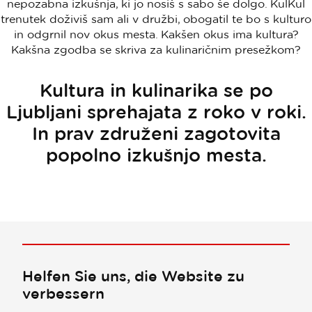
nepozabna izkušnja, ki jo nosiš s sabo še dolgo. KulKul
trenutek doživiš sam ali v družbi, obogatil te bo s kulturo
in odgrnil nov okus mesta. Kakšen okus ima kultura?
Kakšna zgodba se skriva za kulinaričnim presežkom?
Kultura in kulinarika se po
Ljubljani sprehajata z roko v roki.
In prav združeni zagotovita
popolno izkušnjo mesta.
Helfen Sie uns, die Website zu
verbessern