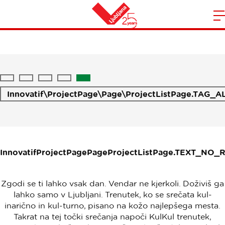
KUL KUL trenutek
S
Heim
d
m
N
Innovatif\ProjectPage\Page\ProjectListPage.TAG_A
InnovatifProjectPagePageProjectListPage.TEXT_NO_
Zgodi se ti lahko vsak dan. Vendar ne kjerkoli. Doživiš ga
lahko samo v Ljubljani. Trenutek, ko se srečata kul-
inarično in kul-turno, pisano na kožo najlepšega mesta.
Takrat na tej točki srečanja napoči KulKul trenutek,