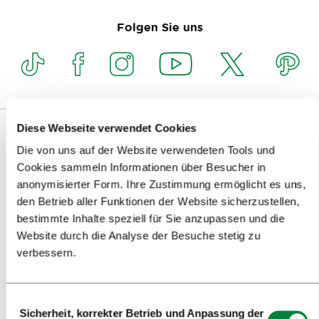
Folgen Sie uns
Diese Webseite verwendet Cookies
BESUCHER
Die von uns auf der Website verwendeten Tools und
Cookies sammeln Informationen über Besucher in
FÜHRUNGEN UND AUSFLÜGE
anonymisierter Form. Ihre Zustimmung ermöglicht es uns,
BESICHTIGUNGEN
den Betrieb aller Funktionen der Website sicherzustellen,
bestimmte Inhalte speziell für Sie anzupassen und die
ENTDECKEN SIE
Website durch die Analyse der Besuche stetig zu
verbessern.
KUNST UND KULTUR
ESSEN UND TRINKEN
Einwilligungsauswahl
Sicherheit, korrekter Betrieb und Anpassung der
REISEINFORMATIONEN