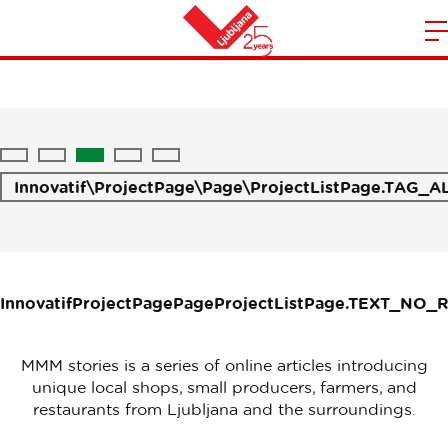
MMM Stories
S
Heim
d
m
N
Innovatif\ProjectPage\Page\ProjectListPage.TAG_A
InnovatifProjectPagePageProjectListPage.TEXT_NO_
MMM stories is a series of online articles introducing
unique local shops, small producers, farmers, and
restaurants from Ljubljana and the surroundings.