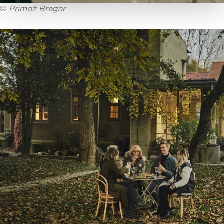
©
Primož Bregar