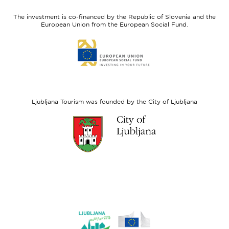
Slovenia
Development
The investment is co-financed by the Republic of Slovenia and the
Fund
European Union from the European Social Fund.
Link
to
website
European
Social
Fund
Ljubljana Tourism was founded by the City of Ljubljana
Link
to
website
Ljubljana.si