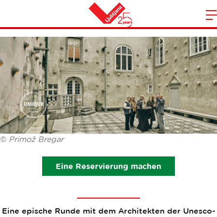
MEISTER PLEČNIK
S
Heim
d
m
N
©
Primož Bregar
Eine Reservierung machen
Eine epische Runde mit dem Architekten der Unesco-