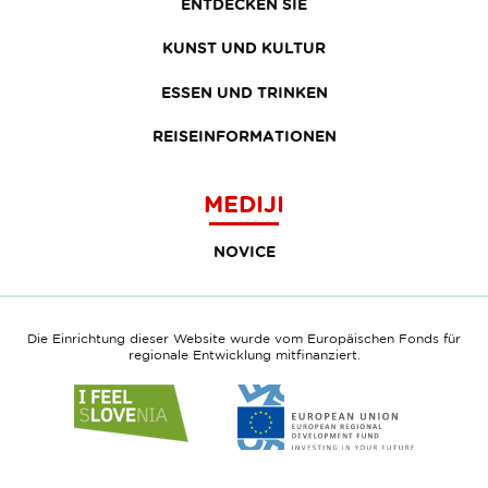
ENTDECKEN SIE
KUNST UND KULTUR
ESSEN UND TRINKEN
REISEINFORMATIONEN
MEDIJI
NOVICE
Die Einrichtung dieser Website wurde vom Europäischen Fonds für
regionale Entwicklung mitfinanziert.
Link
Link
to
to
website
website
I
European
feel
Regional