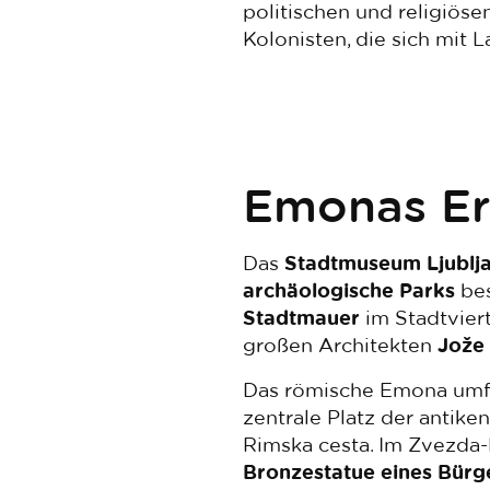
politischen und religiös
Kolonisten, die sich mit
Emonas Er
Das
Stadtmuseum Ljublj
archäologische Parks
bes
Stadtmauer
im Stadtvier
großen Architekten
Jože 
Das römische Emona umfas
zentrale Platz der antik
Rimska cesta. Im Zvezda
Bronzestatue eines Bür