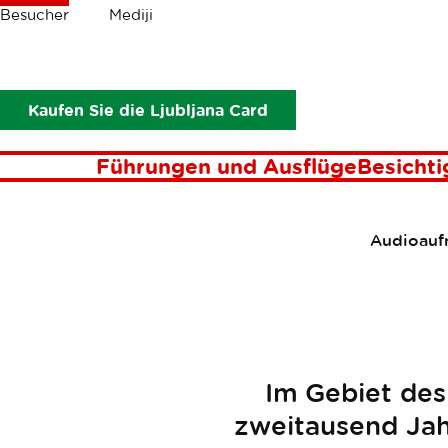
Krümel
Besucher
Mediji
Besucher
Kunst und Kultur
Römisches Ljubljana
Rö
Kaufen Sie die Ljubljana Card
Führungen und Ausflüge
Besicht
Audioaufn
Im Gebiet des
zweitausend Jah