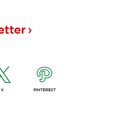
etter
X
PINTEREST