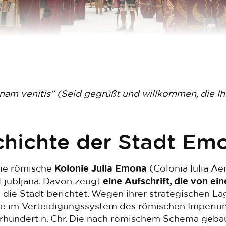
onam venitis" (Seid gegrüßt und willkommen, die I
chichte der Stadt Em
 die römische
Kolonie Julia Emona
(Colonia Iulia A
Ljubljana. Davon zeugt
eine Aufschrift, die von ei
 die Stadt berichtet. Wegen ihrer strategischen Lag
e im Verteidigungssystem des römischen Imperium
ahrhundert n. Chr. Die nach römischem Schema geba