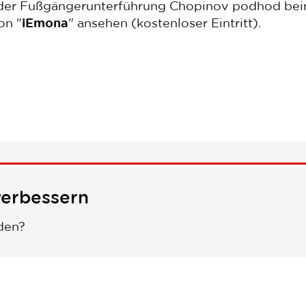
n der Fußgängerunterführung Chopinov podhod bei
on "
iEmona
" ansehen (kostenloser Eintritt).
verbessern
den?