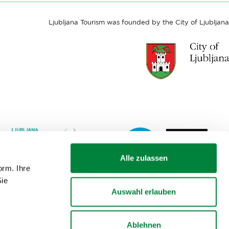
Ljubljana Tourism was founded by the City of Ljubljana
Alle zulassen
rm. Ihre
Link
Lin
Sie
to
to
Auswahl erlauben
website
web
Ljubljana.si
Lju
-
City
Ablehnen
European