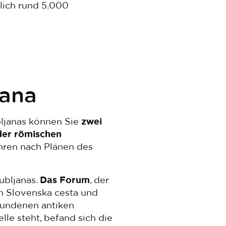
lich rund 5.000
jana
bljanas können Sie
zwei
der römischen
ahren nach Plänen des
ubljanas.
Das Forum
, der
en Slovenska cesta und
efundenen antiken
le steht, befand sich die