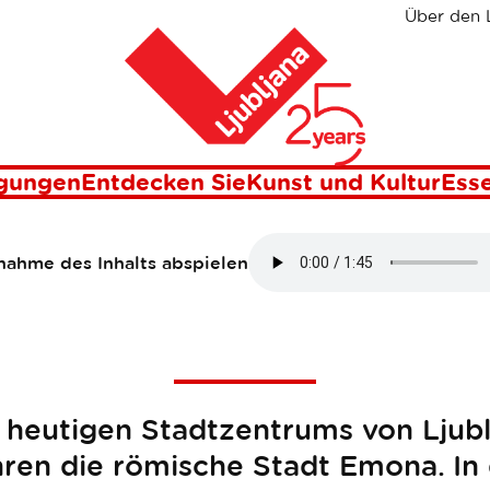
Über den 
Heim
misches Ljublj
igungen
Entdecken Sie
Kunst und Kultur
Esse
ahme des Inhalts abspielen
 heutigen Stadtzentrums von Ljubl
ren die römische Stadt Emona. In