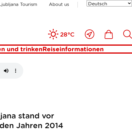
Ljubljana Tourism
About us
ana
Nahe
Includesde
Inc
28°C
bei
mir
n und trinken
Reiseinformationen
jana stand vor
 den Jahren 2014