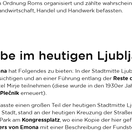
en Ordnung Roms organisiert und zählte wahrschein
 Landwirtschaft, Handel und Handwerk befassten.
be im heutigen Ljubl
ana
hat Folgendes zu bieten: In der Stadtmitte Lju
ichtigen und an einer Führung entlang der
Reste 
tel Mirje teilnehmen (diese wurde in den 1930er J
Plečnik
erneuert).
ste einen großen Teil der heutigen Stadtmitte Lj
en Stadt, stand an der heutigen Kreuzung der Straß
-Park am
Kongressplatz
, wo eine Kopie der hier g
gers von Emona
mit einer Beschreibung der Fundstel