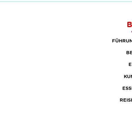
FÜHRUN
B
E
KU
ESS
REI