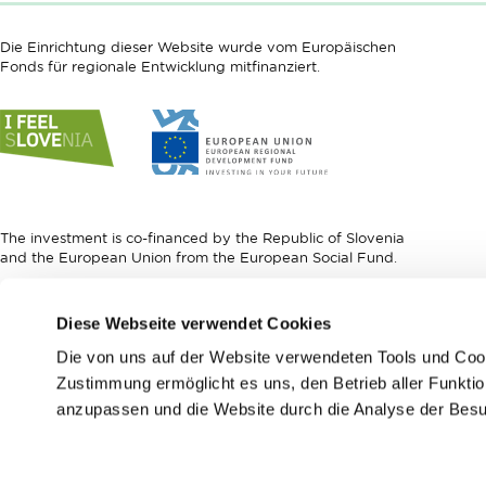
Die Einrichtung dieser Website wurde vom Europäischen
Fonds für regionale Entwicklung mitfinanziert.
Link
Link
to
to
website
website
I
European
feel
Regional
Slovenia
Development
The investment is co-financed by the Republic of Slovenia
Fund
and the European Union from the European Social Fund.
Link
Diese Webseite verwendet Cookies
to
website
Die von uns auf der Website verwendeten Tools und Coo
European
Zustimmung ermöglicht es uns, den Betrieb aller Funktion
Social
anzupassen und die Website durch die Analyse der Besu
Fund