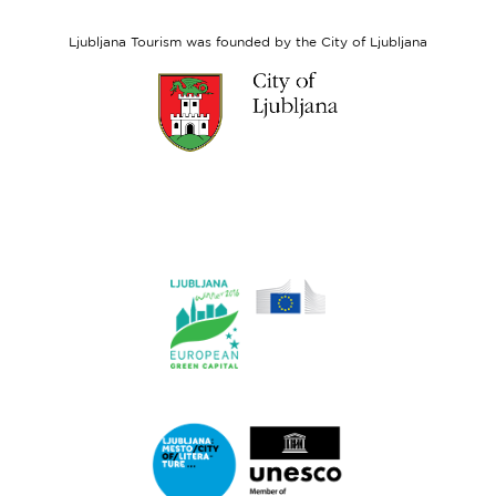
Social
Fund
Ljubljana Tourism was founded by the City of Ljubljana
Link
to
website
Ljubljana.si
Link
to
website
Ljubljana.si
-
European