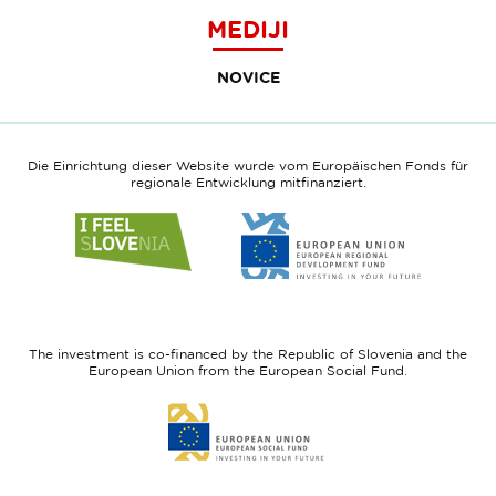
MEDIJI
NOVICE
Die Einrichtung dieser Website wurde vom Europäischen Fonds für
regionale Entwicklung mitfinanziert.
Link
Link
to
to
website
website
I
European
feel
Regional
Slovenia
Development
The investment is co-financed by the Republic of Slovenia and the
Fund
European Union from the European Social Fund.
Link
to
website
European