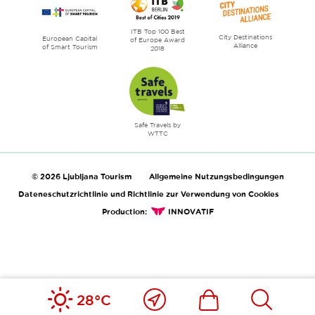
ITB Top 100 Best
City Destinations
European Capital
of Europe Award
Alliance
of Smart Tourism
2018
Safe Travels by
WTTC
© 2026 Ljubljana Tourism
Allgemeine Nutzungsbedingungen
Dateneschutzrichtlinie und Richtlinie zur Verwendung von Cookies
Production:
INNOVATIF
Nahe
Includesdefault_in
Includesd
28°C
bei