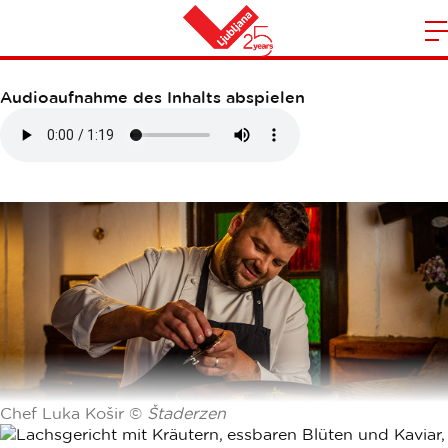
GRIČ
S
Heim
d
Audioaufnahme des Inhalts abspielen
m
N
Chef Luka Košir ©
Štaderzen