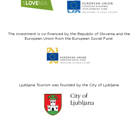
to
to
website
website
I
European
feel
Regional
Slovenia
Development
The investment is co-financed by the Republic of Slovenia and the
Fund
European Union from the European Social Fund.
Link
to
website
European
Social
Fund
Ljubljana Tourism was founded by the City of Ljubljana
Link
to
website
Ljubljana.si