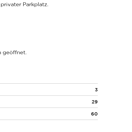
rivater Parkplatz.
 geöffnet.
3
29
60