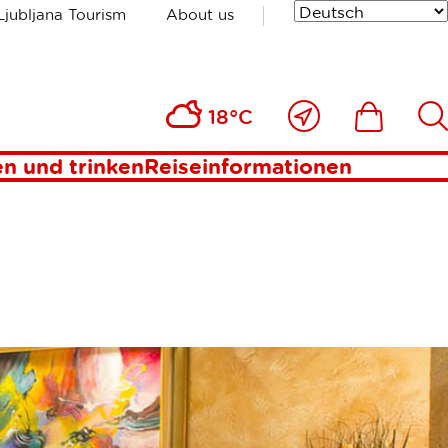
Ljubljana Tourism
About us
Nahe
Includesde
Inc
18°C
bei
mir
n und trinken
Reiseinformationen