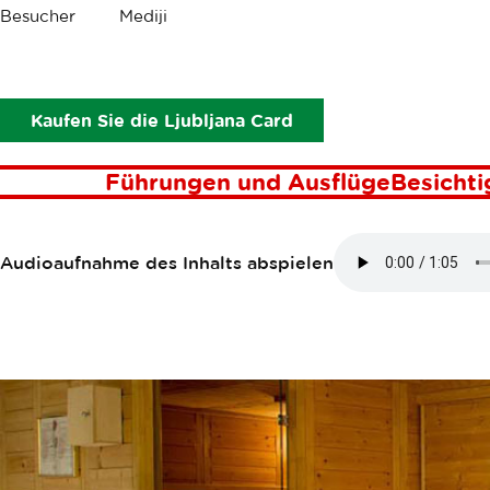
Krümel
Besucher
Mediji
Die Sonderziele
Hotel Medno
HOTEL MEDN
Kaufen Sie die Ljubljana Card
Führungen und Ausflüge
Besicht
Audioaufnahme des Inhalts abspielen