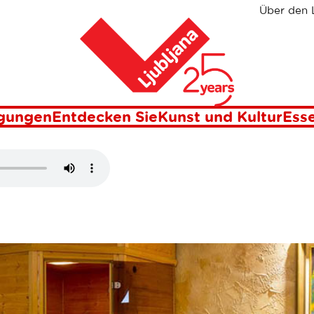
Über den 
Heim
O
igungen
Entdecken Sie
Kunst und Kultur
Esse