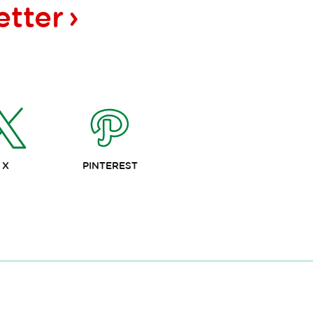
etter
X
PINTEREST