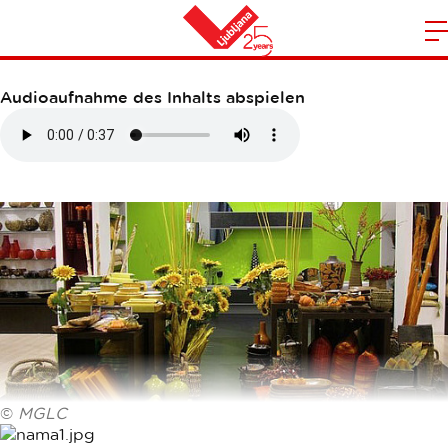
NAMA
S
Heim
d
Audioaufnahme des Inhalts abspielen
m
N
©
MGLC