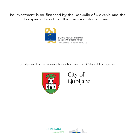
feel
Regional
Slovenia
Development
The investment is co-financed by the Republic of Slovenia and the
Fund
European Union from the European Social Fund.
Link
to
website
European
Social
Fund
Ljubljana Tourism was founded by the City of Ljubljana
Link
to
website
Ljubljana.si