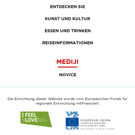
ENTDECKEN SIE
KUNST UND KULTUR
ESSEN UND TRINKEN
REISEINFORMATIONEN
MEDIJI
NOVICE
Die Einrichtung dieser Website wurde vom Europäischen Fonds für
regionale Entwicklung mitfinanziert.
Link
Link
to
to
website
website
I
European