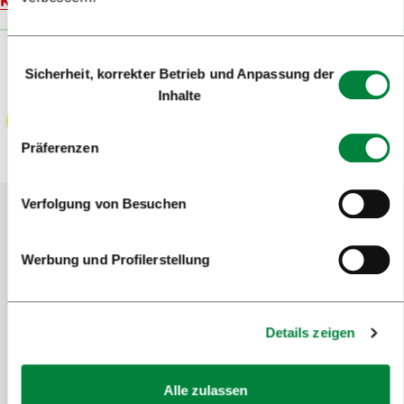
Karte
Einwilligungsauswahl
Sicherheit, korrekter Betrieb und Anpassung der
Inhalte
Präferenzen
Verfolgung von Besuchen
Helfen Sie uns, die Website zu
Werbung und Profilerstellung
verbessern
Haben Sie die gesuchten Informationen
gefunden?
Details zeigen
Alle zulassen
Ja
Nein