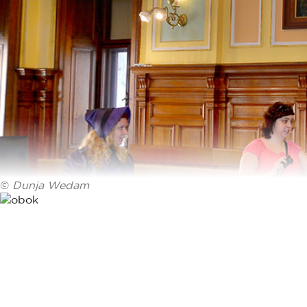
©
Dunja Wedam