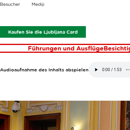
Krümel
Besucher
Mediji
Die Sonderziele
Rathaus
RATHAUS
Kaufen Sie die Ljubljana Card
Führungen und Ausflüge
Besicht
Audioaufnahme des Inhalts abspielen