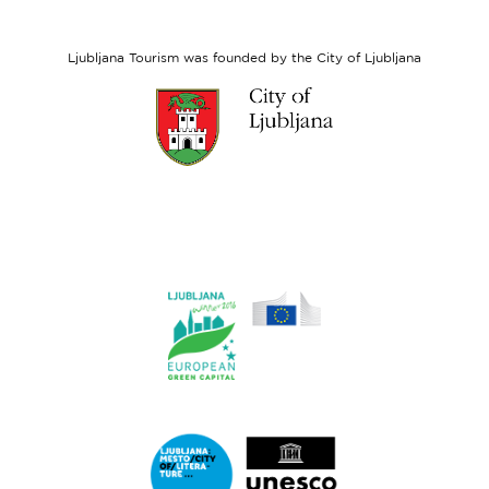
European
Social
Fund
Ljubljana Tourism was founded by the City of Ljubljana
Link
to
website
Ljubljana.si
Link
to
website
Ljubljana.si
-