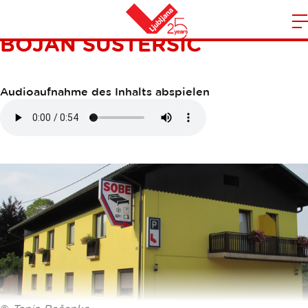
SOBE - PRENOČIŠČA
BOJAN ŠUŠTERŠIČ
S
Heim
d
m
N
Audioaufnahme des Inhalts abspielen