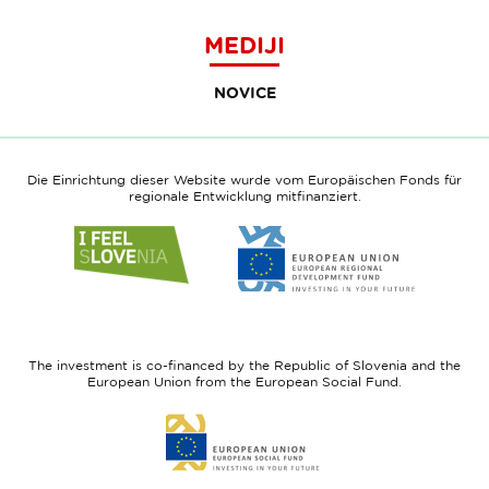
MEDIJI
NOVICE
Die Einrichtung dieser Website wurde vom Europäischen Fonds für
regionale Entwicklung mitfinanziert.
Link
Link
to
to
website
website
I
European
feel
Regional
Slovenia
Development
The investment is co-financed by the Republic of Slovenia and the
Fund
European Union from the European Social Fund.
Link
to
website