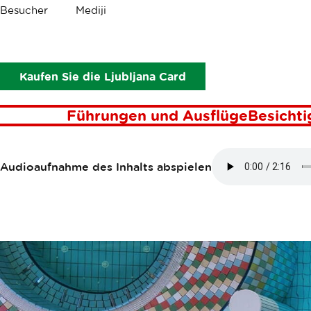
Krümel
Besucher
Mediji
Die Sonderziele
Terme Snovik
TERME SNOVI
Kaufen Sie die Ljubljana Card
Führungen und Ausflüge
Besicht
Audioaufnahme des Inhalts abspielen