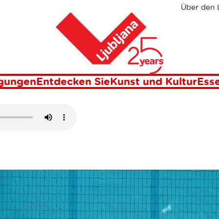
Über den 
Heim
K
igungen
Entdecken Sie
Kunst und Kultur
Esse