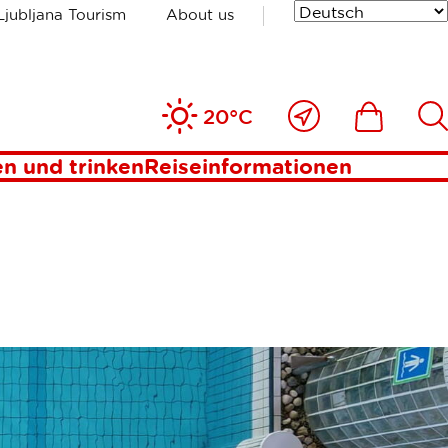
Ljubljana Tourism
About us
Nahe
Includesde
Inc
20°C
bei
mir
n und trinken
Reiseinformationen