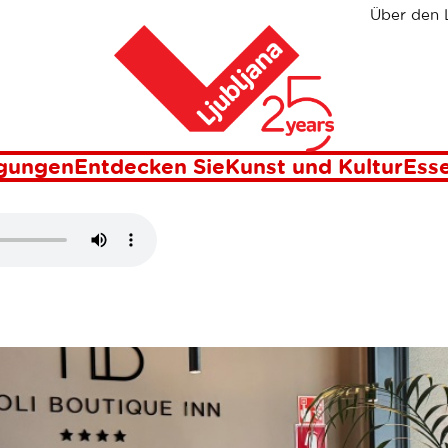
Über den 
Heim
QUE INN
igungen
Entdecken Sie
Kunst und Kultur
Esse