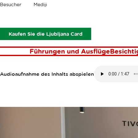
Krümel
Besucher
Mediji
Die Sonderziele
Tivoli Boutique Inn
TIVOLI BOUTI
Kaufen Sie die Ljubljana Card
Führungen und Ausflüge
Besicht
Audioaufnahme des Inhalts abspielen