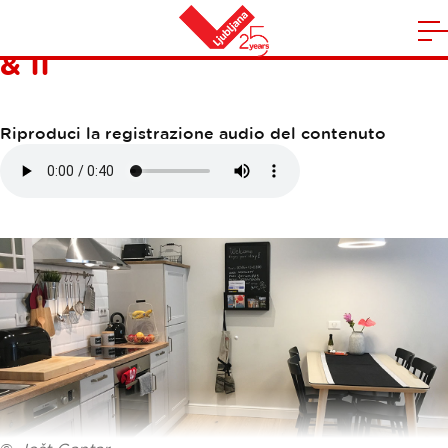
APPARTAMENTI FORUM I
A
& II
la
Casa
n
m
Riproduci la registrazione audio del contenuto