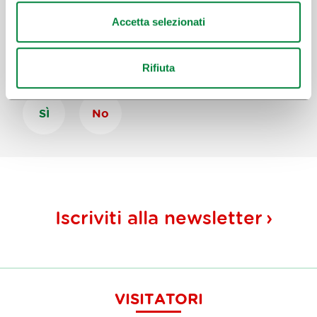
Accetta selezionati
Aiutaci a migliorare il sito
Hai trovato le informazioni che cercavi?
Rifiuta
SÌ
No
Iscriviti alla
newsletter
VISITATORI