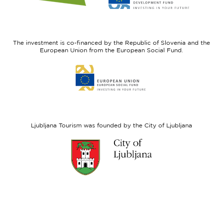
website
website
I
European
feel
Regional
Slovenia
Development
The investment is co-financed by the Republic of Slovenia and the
Fund
European Union from the European Social Fund.
Link
to
website
European
Social
Fund
Ljubljana Tourism was founded by the City of Ljubljana
Link
to
website
Ljubljana.si