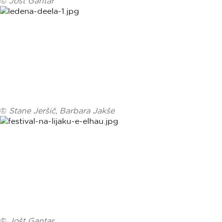
©
Jošt Gantar
©
Stane Jeršič, Barbara Jakše
©
Jošt Gantar