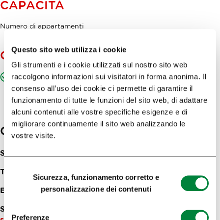
CAPACITÀ
Numero di appartamenti
Questo sito web utilizza i cookie
OFFERTA GASTRONOMICA
Gli strumenti e i cookie utilizzati sul nostro sito web
Offerta di prime colazioni
raccolgono informazioni sui visitatori in forma anonima. Il
consenso all’uso dei cookie ci permette di garantire il
funzionamento di tutte le funzioni del sito web, di adattare
alcuni contenuti alle vostre specifiche esigenze e di
migliorare continuamente il sito web analizzando le
Contatti
vostre visite.
Streliška ulica 10
1000
Ljubljana
Selezione
Telefon:
+386 70 814 684
Sicurezza, funzionamento corretto e
del
personalizzazione dei contenuti
E-mail:
apartments@hisapodgradom.si
consenso
Sito web:
Appartamenti Hiša pod Gradom (La Casa
Preferenze
sotto il Castello)