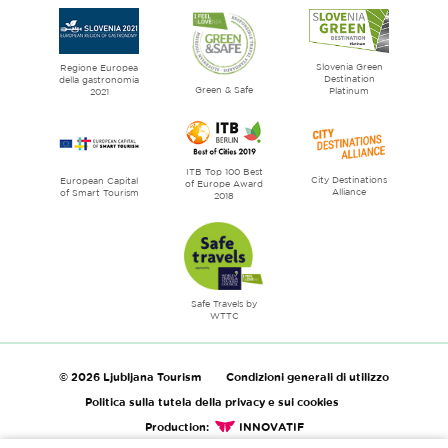
Ljubljana
City
of
Slovenia Green
literature
Regione Europea
Destination
della gastronomia
Green & Safe
Platinum
2021
ITB Top 100 Best
City Destinations
European Capital
of Europe Award
Alliance
of Smart Tourism
2018
Safe Travels by
WTTC
© 2026 Ljubljana Tourism
Condizioni generali di utilizzo
Politica sulla tutela della privacy e sui cookies
Production:
INNOVATIF