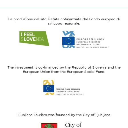
La produzione del sito è stata cofinanziata dal Fondo europeo di
sviluppo regionale.
Link
Link
to
to
website
website
I
European
feel
Regional
Slovenia
Development
The investment is co-financed by the Republic of Slovenia and the
Fund
European Union from the European Social Fund.
Link
to
website
European
Social
Fund
Ljubljana Tourism was founded by the City of Ljubljana