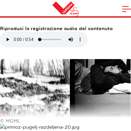
BEŽIGRAJSKA GALERIJA 1
A
la
Casa
n
Riproduci la registrazione audio del contenuto
m
©
MGML