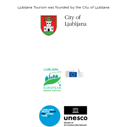
Fund
Ljubljana Tourism was founded by the City of Ljubljana
Link
to
website
Ljubljana.si
Link
to
website
Ljubljana.si
-
European