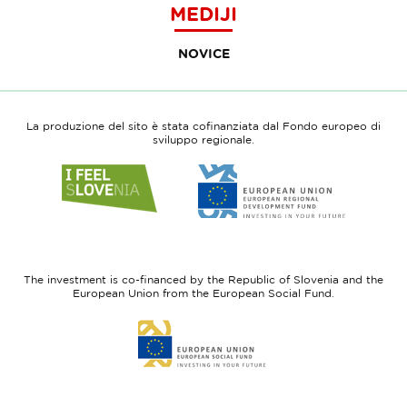
MEDIJI
NOVICE
La produzione del sito è stata cofinanziata dal Fondo europeo di
sviluppo regionale.
Link
Link
to
to
website
website
I
European
feel
Regional
Slovenia
Development
The investment is co-financed by the Republic of Slovenia and the
Fund
European Union from the European Social Fund.
Link
to
website
European
Social