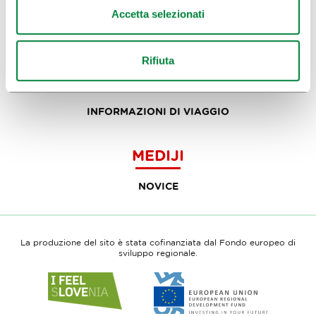
Accetta selezionati
SITI FAMOSI E ATTIVITÀ
ARTE E CULTURA
Rifiuta
CIBO E BEVANDE
INFORMAZIONI DI VIAGGIO
MEDIJI
NOVICE
La produzione del sito è stata cofinanziata dal Fondo europeo di
sviluppo regionale.
Link
Link
to
to
website
website