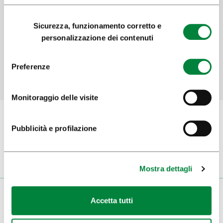
Aiutaci a migliorare il sito
Selezione
Sicurezza, funzionamento corretto e
del
Hai trovato le informazioni che cercavi?
personalizzazione dei contenuti
consenso
Preferenze
SÌ
No
Monitoraggio delle visite
Pubblicità e profilazione
Iscriviti alla
newsletter
Mostra dettagli
VISITATORI
Accetta tutti
VISITE E GITE