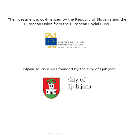
I
European
feel
Regional
Slovenia
Development
The investment is co-financed by the Republic of Slovenia and the
Fund
European Union from the European Social Fund.
Link
to
website
European
Social
Fund
Ljubljana Tourism was founded by the City of Ljubljana
Link
to
website
Ljubljana.si