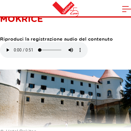
CAMPO DI GOLF GRAD
A
MOKRICE
la
Casa
n
m
Riproduci la registrazione audio del contenuto