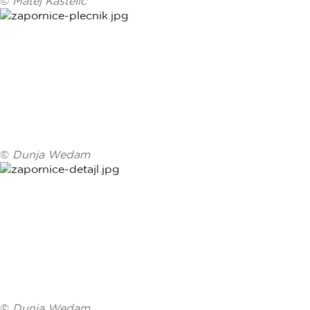
©
Matej Kastelic
©
Dunja Wedam
©
Dunja Wedam