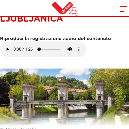
CHIUSA SUL FIUME
A
LJUBLJANICA
la
Casa
n
m
Riproduci la registrazione audio del contenuto