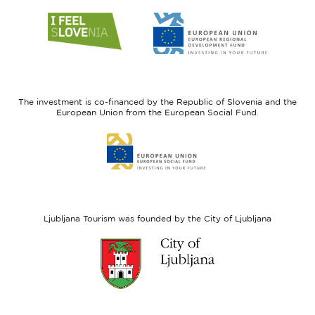
Link
Link
to
to
website
website
I
European
feel
Regional
Slovenia
Development
The investment is co-financed by the Republic of Slovenia and the
Fund
European Union from the European Social Fund.
Link
to
website
European
Social
Fund
Ljubljana Tourism was founded by the City of Ljubljana
Link
to