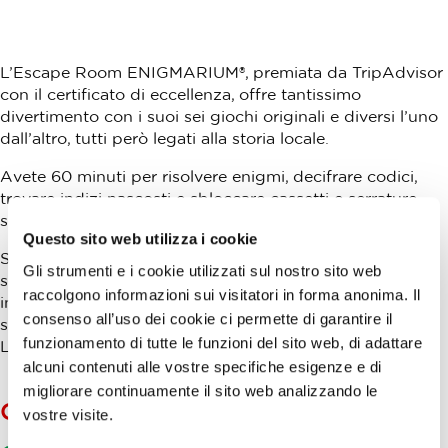
L’Escape Room ENIGMARIUM®, premiata da TripAdvisor
con il certificato di eccellenza, offre tantissimo
divertimento con i suoi sei giochi originali e diversi l’uno
dall’altro, tutti però legati alla storia locale.
Avete 60 minuti per risolvere enigmi, decifrare codici,
trovare indizi nascosti e sbloccare cassetti e serrature
segrete.
Questo sito web utilizza i cookie
Sono disponibili le seguenti camere a tema: L’aula
Gli strumenti e i cookie utilizzati sul nostro sito web
scolastica/sala delle torture, La prima agenzia
raccolgono informazioni sui visitatori in forma anonima. Il
investigativa, La ricetta segreta del maestro Luigi, La
consenso all’uso dei cookie ci permette di garantire il
soluzione/evasione2: La macchina delle meraviglie e
funzionamento di tutte le funzioni del sito web, di adattare
L'ispirazione perduta dell’artista France.
alcuni contenuti alle vostre specifiche esigenze e di
migliorare continuamente il sito web analizzando le
OFFERTA AGGIUNTIVA
vostre visite.