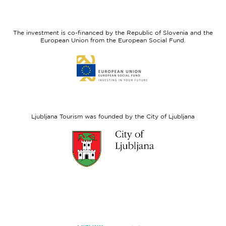
I
European
feel
Regional
Slovenia
Development
The investment is co-financed by the Republic of Slovenia and the
Fund
European Union from the European Social Fund.
Link
to
website
European
Social
Fund
Ljubljana Tourism was founded by the City of Ljubljana
Link
to
website
Ljubljana.si