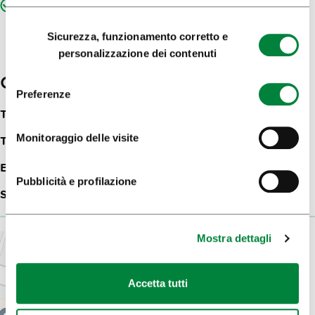
WiFi gratis
Selezione
Sicurezza, funzionamento corretto e
del
personalizzazione dei contenuti
consenso
Contatti
Preferenze
Trdinova ulica 4 in 8
1000
Ljubljana
Monitoraggio delle visite
Telefon:
+386031334488
E-mail:
info@escape-room.si
Pubblicità e profilazione
Sito web:
Escape Room Enigmarium
Mostra dettagli
Accetta tutti