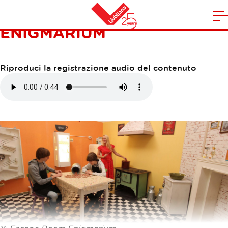
ESCAPE ROOM
A
ENIGMARIUM
la
Casa
n
m
Riproduci la registrazione audio del contenuto