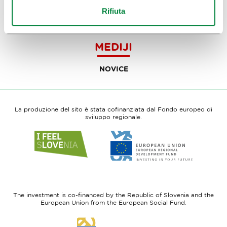
Rifiuta
INFORMAZIONI DI VIAGGIO
MEDIJI
NOVICE
La produzione del sito è stata cofinanziata dal Fondo europeo di
sviluppo regionale.
Link
Link
to
to
website
website
I
European
feel
Regional
Slovenia
Development
The investment is co-financed by the Republic of Slovenia and the
Fund
European Union from the European Social Fund.
Link