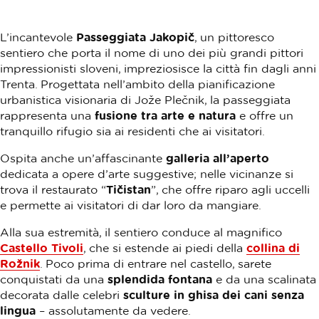
L’incantevole
Passeggiata Jakopič
, un pittoresco
sentiero che porta il nome di uno dei più grandi pittori
impressionisti sloveni, impreziosisce la città fin dagli anni
Trenta. Progettata nell’ambito della pianificazione
urbanistica visionaria di Jože Plečnik, la passeggiata
rappresenta una
fusione tra arte e natura
e offre un
tranquillo rifugio sia ai residenti che ai visitatori.
Ospita anche un’affascinante
galleria all’aperto
dedicata a opere d’arte suggestive; nelle vicinanze si
trova il restaurato “
Tičistan
”, che offre riparo agli uccelli
e permette ai visitatori di dar loro da mangiare.
Alla sua estremità, il sentiero conduce al magnifico
Castello Tivoli
, che si estende ai piedi della
collina di
Rožnik
. Poco prima di entrare nel castello, sarete
conquistati da una
splendida fontana
e da una scalinata
decorata dalle celebri
sculture in ghisa dei cani senza
lingua
– assolutamente da vedere.