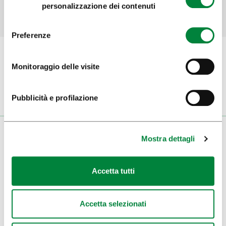
SÌ
No
personalizzazione dei contenuti
consenso
Preferenze
Monitoraggio delle visite
Iscriviti alla
newsletter
Pubblicità e profilazione
VISITATORI
Mostra dettagli
VISITE E GITE
Accetta tutti
SITI FAMOSI E ATTIVITÀ
ARTE E CULTURA
Accetta selezionati
CIBO E BEVANDE