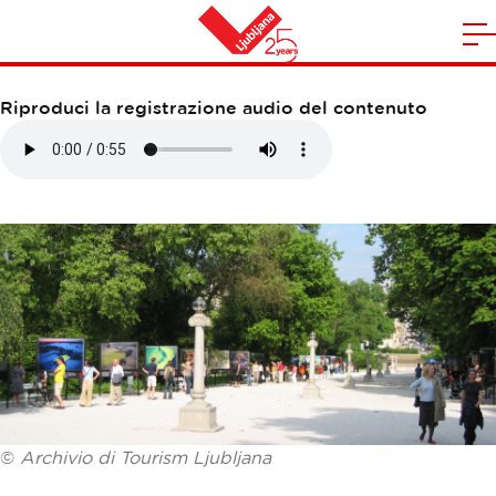
PASSEGGIATA JAKOPIČ
A
la
Casa
n
Riproduci la registrazione audio del contenuto
m
©
Archivio di Tourism Ljubljana