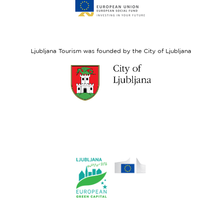
to
website
European
Social
Fund
Ljubljana Tourism was founded by the City of Ljubljana
Link
to
website
Ljubljana.si
Link
to