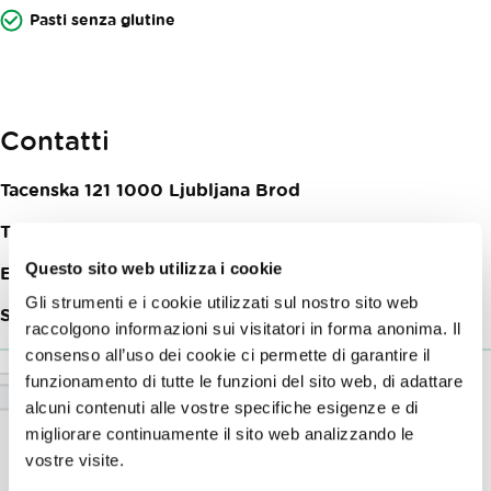
Pasti senza glutine
Contatti
Tacenska 121
1000
Ljubljana Brod
Telefon:
+38631727876
Questo sito web utilizza i cookie
E-mail:
info@cojzla.si
Gli strumenti e i cookie utilizzati sul nostro sito web
Sito web:
Kavarna Cojzla
raccolgono informazioni sui visitatori in forma anonima. Il
consenso all’uso dei cookie ci permette di garantire il
funzionamento di tutte le funzioni del sito web, di adattare
alcuni contenuti alle vostre specifiche esigenze e di
migliorare continuamente il sito web analizzando le
vostre visite.