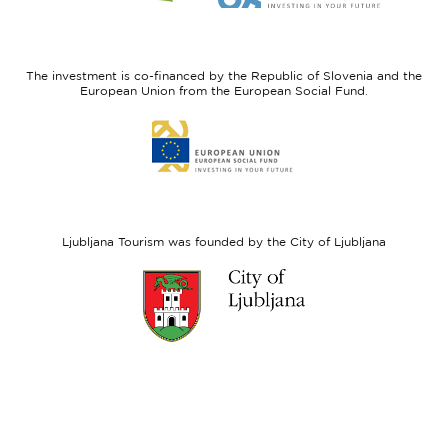
I
European
feel
Regional
Slovenia
Development
The investment is co-financed by the Republic of Slovenia and the
Fund
European Union from the European Social Fund.
Link
to
website
European
Social
Fund
Ljubljana Tourism was founded by the City of Ljubljana
Link
to
website
Ljubljana.si