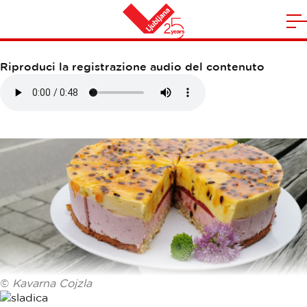
KAVARNA COJZLA
A
la
Casa
n
Riproduci la registrazione audio del contenuto
m
©
Kavarna Cojzla