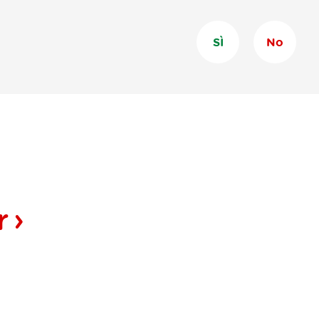
SÌ
No
r