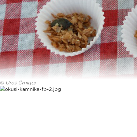
©
Uroš Črnigoj