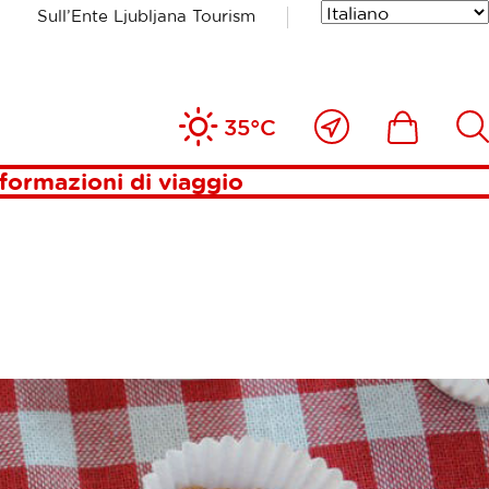
Sull’Ente Ljubljana Tourism
MNIK»
Vicino
Includesde
Inc
35°C
a
me
formazioni di viaggio