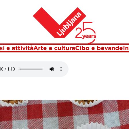
Casa
 GUSTI DI KA
si e attività
Arte e cultura
Cibo e bevande
In