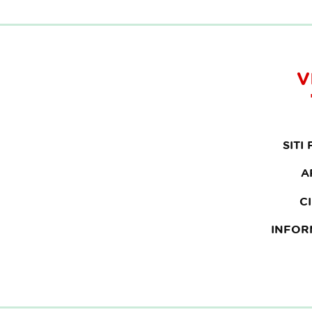
V
SITI
A
C
INFOR