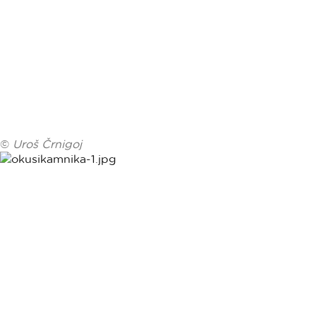
©
Uroš Črnigoj