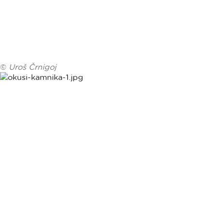
©
Uroš Črnigoj