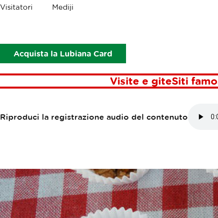
Briciole
Visitatori
Mediji
Punti di interesse
Mercatino «I gusti di Kamnik»
MERCATINO «I
Acquista la Lubiana Card
Visite e gite
Siti famo
Riproduci la registrazione audio del contenuto